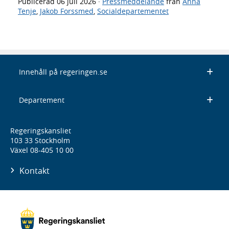
Publicerad
06 juli 2026
·
Pressmeddelande
från
Anna
Tenje
,
Jakob Forssmed
,
Socialdepartementet
Innehåll på regeringen.se
Departement
Regeringskansliet
103 33 Stockholm
Växel 08-405 10 00
Kontakt