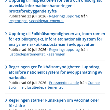
Uppdrag till Inspektionen för vård och omsorg att
utveckla informationshanteringen i
brottsförebyggande syfte
Publicerad
23 juli 2026
·
Regeringsuppdrag
från
Regeringen
,
Socialdepartementet
Uppdrag till Folkhälsomyndigheten att, inom ramen
för ett pilotprojekt, införa ett nationellt system för
analys av narkotikasubstanser i avloppsvatten
Publicerad
10 juli 2026
·
Regeringsuppdrag
från
Justitiedepartementet
,
Regeringen
Regeringen ger Folkhälsomyndigheten i uppdrag
att införa nationellt system för avloppsmätning av
narkotika
Publicerad
06 juli 2026
·
Pressmeddelande
från
Gunnar
Strömmer
,
Justitiedepartementet
Regeringen stärker kunskapen om vaccinationer
för äldre