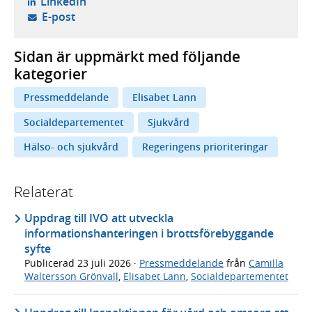
- öppnas i ny flik, extern webbplats,
LinkedIn
- öppnar din e-postklient,
E-post
Sidan är uppmärkt med följande
kategorier
Pressmeddelande
Elisabet Lann
Socialdepartementet
Sjukvård
Hälso- och sjukvård
Regeringens prioriteringar
Relaterat
Uppdrag till IVO att utveckla
informationshanteringen i brottsförebyggande
syfte
Publicerad
23 juli 2026
·
Pressmeddelande
från
Camilla
Waltersson Grönvall
,
Elisabet Lann
,
Socialdepartementet