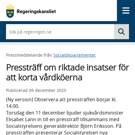
Me
När
Sö
du
börjar
skriva
så
Pressmeddelande från
Socialdepartementet
framträder
en
Pressträff om riktade insatser för
lista
med
att korta vårdköerna
sökförslag
Publicerad
09 december 2025
(Ny version) Observera att pressträffen börjar kl.
14.00.
Torsdag den 11 december bjuder sjukvårdsminister
Elisabet Lann in till en pressträff tillsammans med
Socialstyrelsens generaldirektör Björn Eriksson. På
pressträffen presenterar Socialstyrelsen nya