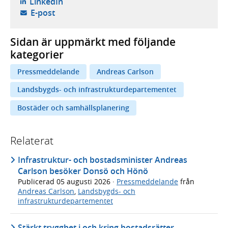
- öppnas i ny flik, extern webbplats,
LinkedIn
- öppnar din e-postklient,
E-post
Sidan är uppmärkt med följande
kategorier
Pressmeddelande
Andreas Carlson
Landsbygds- och infrastrukturdepartementet
Bostäder och samhällsplanering
Relaterat
Infrastruktur- och bostadsminister Andreas
Carlson besöker Donsö och Hönö
Publicerad
05 augusti 2026
·
Pressmeddelande
från
Andreas Carlson
,
Landsbygds- och
infrastrukturdepartementet
Stärkt trygghet i och kring bostadsrätter