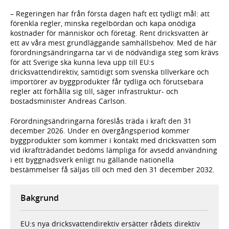
– Regeringen har från första dagen haft ett tydligt mål: att
förenkla regler, minska regelbördan och kapa onödiga
kostnader för människor och företag. Rent dricksvatten är
ett av våra mest grundläggande samhällsbehov. Med de här
förordningsändringarna tar vi de nödvändiga steg som krävs
för att Sverige ska kunna leva upp till EU:s
dricksvattendirektiv, samtidigt som svenska tillverkare och
importörer av byggprodukter får tydliga och förutsebara
regler att förhålla sig till, säger infrastruktur- och
bostadsminister Andreas Carlson.
Förordningsändringarna föreslås träda i kraft den 31
december 2026. Under en övergångsperiod kommer
byggprodukter som kommer i kontakt med dricksvatten som
vid ikraftträdandet bedöms lämpliga för avsedd användning
i ett byggnadsverk enligt nu gällande nationella
bestämmelser få säljas till och med den 31 december 2032.
Bakgrund
EU:s nya dricksvattendirektiv ersätter rådets direktiv