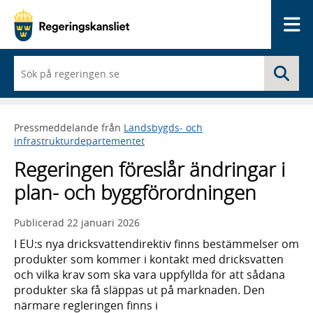
Me
När
Sö
du
börjar
skriva
så
Pressmeddelande från
Landsbygds- och
framträder
infrastrukturdepartementet
en
lista
Regeringen föreslår ändringar i
med
sökförslag
plan- och byggförordningen
Publicerad
22 januari 2026
I EU:s nya dricksvattendirektiv finns bestämmelser om
produkter som kommer i kontakt med dricksvatten
och vilka krav som ska vara uppfyllda för att sådana
produkter ska få släppas ut på marknaden. Den
närmare regleringen finns i