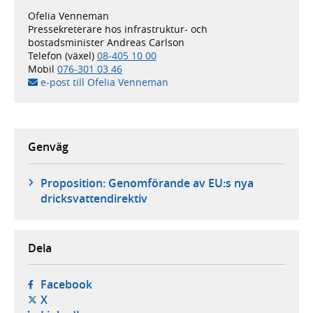
Ofelia Venneman
Pressekreterare hos infrastruktur- och
bostadsminister Andreas Carlson
Telefon (växel)
08-405 10 00
Mobil
076-301 03 46
e-post till Ofelia Venneman
Genväg
Proposition: Genomförande av EU:s nya
dricksvattendirektiv
Dela
- öppnas i ny flik, extern webbplats,
Facebook
- öppnas i ny flik, extern webbplats,
X