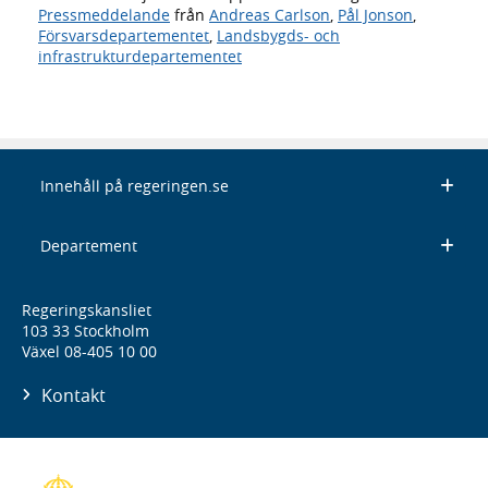
Pressmeddelande
från
Andreas Carlson
,
Pål Jonson
,
Försvarsdepartementet
,
Landsbygds- och
infrastrukturdepartementet
Innehåll på regeringen.se
Departement
Regeringskansliet
103 33 Stockholm
Växel 08-405 10 00
Kontakt