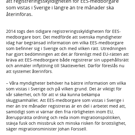
att registreringsskyldigheten för EES-medborgare
som vistas i Sverige i längre än tre månader ska
återinföras.
2014 togs den tidigare registreringsskyldigheten för EES-
medborgare bort. Det medförde att svenska myndigheter
idag har begränsad information om vilka EES-medborgare
som befinner sig i Sverige och med vilken rätt. Utredningen
har gjort bedömningen att det är förenligt med EU-rätten att
kräva att EES-medborgare både registrerar sin uppehållsrätt
och anmäler inflyttning till Skatteverket. Därför föreslås nu
att systemet återinförs.
– Våra myndigheter behöver ha bättre information om vilka
som vistas i Sverige och på vilken grund. Det är viktigt för
vår säkerhet, och för att vi ska kunna bekämpa
skuggsamhället. Att EES-medborgare som vistas i Sverige i
mer än tre månader registreras är en del i arbetet med att,
samtidigt som vi värnar den fria rörligheten inom EU,
återupprätta ordning och reda inom migrationspolitiken,
stävja fusk och missbruk och minska risken för brottslighet,
säger migrationsminister Johan Forssell.