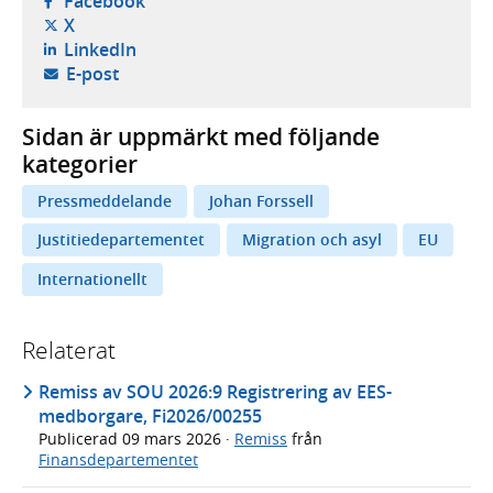
Facebook
- öppnas i ny flik, extern webbplats,
X
- öppnas i ny flik, extern webbplats,
LinkedIn
- öppnar din e-postklient,
E-post
Sidan är uppmärkt med följande
kategorier
Pressmeddelande
Johan Forssell
Justitiedepartementet
Migration och asyl
EU
Internationellt
Relaterat
Remiss av SOU 2026:9 Registrering av EES-
medborgare, Fi2026/00255
Publicerad
09 mars 2026
·
Remiss
från
Finansdepartementet