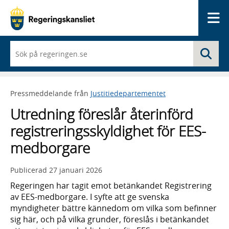
Me
När
Sö
du
börjar
skriva
så
Pressmeddelande från
Justitiedepartementet
framträder
en
Utredning föreslår återinförd
lista
med
registreringsskyldighet för EES-
sökförslag
medborgare
Publicerad
27 januari 2026
Regeringen har tagit emot betänkandet Registrering
av EES-medborgare. I syfte att ge svenska
myndigheter bättre kännedom om vilka som befinner
sig här, och på vilka grunder, föreslås i betänkandet