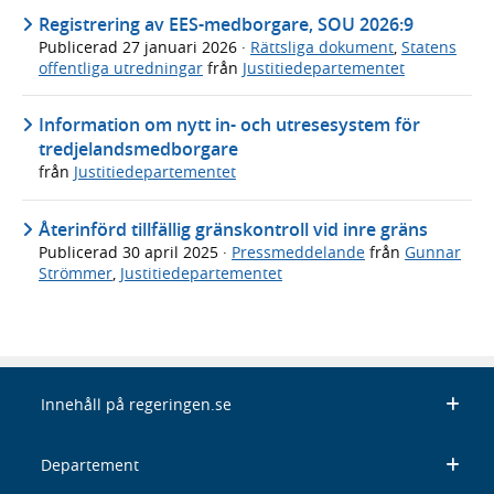
Registrering av EES-medborgare, SOU 2026:9
Publicerad
27 januari 2026
·
Rättsliga dokument
,
Statens
offentliga utredningar
från
Justitiedepartementet
Information om nytt in- och utresesystem för
tredjelandsmedborgare
från
Justitiedepartementet
Återinförd tillfällig gränskontroll vid inre gräns
Publicerad
30 april 2025
·
Pressmeddelande
från
Gunnar
Strömmer
,
Justitiedepartementet
Innehåll på regeringen.se
Departement