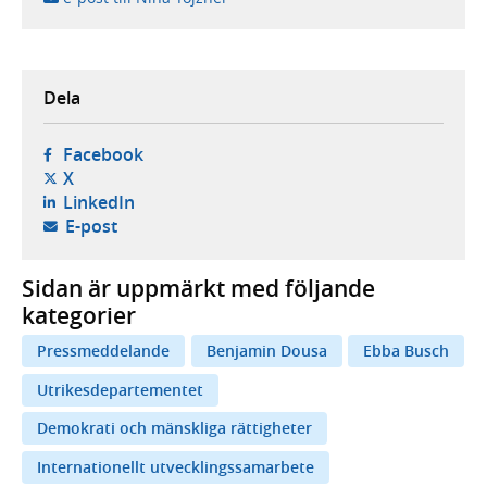
Dela
- öppnas i ny flik, extern webbplats,
Facebook
- öppnas i ny flik, extern webbplats,
X
- öppnas i ny flik, extern webbplats,
LinkedIn
- öppnar din e-postklient,
E-post
Sidan är uppmärkt med följande
kategorier
Pressmeddelande
Benjamin Dousa
Ebba Busch
Utrikesdepartementet
Demokrati och mänskliga rättigheter
Internationellt utvecklingssamarbete