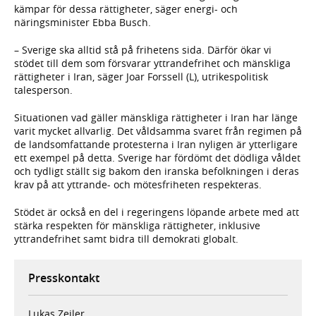
kämpar för dessa rättigheter, säger energi- och
näringsminister Ebba Busch.
– Sverige ska alltid stå på frihetens sida. Därför ökar vi
stödet till dem som försvarar yttrandefrihet och mänskliga
rättigheter i Iran, säger Joar Forssell (L), utrikespolitisk
talesperson.
Situationen vad gäller mänskliga rättigheter i Iran har länge
varit mycket allvarlig. Det våldsamma svaret från regimen på
de landsomfattande protesterna i Iran nyligen är ytterligare
ett exempel på detta. Sverige har fördömt det dödliga våldet
och tydligt ställt sig bakom den iranska befolkningen i deras
krav på att yttrande- och mötesfriheten respekteras.
Stödet är också en del i regeringens löpande arbete med att
stärka respekten för mänskliga rättigheter, inklusive
yttrandefrihet samt bidra till demokrati globalt.
Presskontakt
Lukas Zeiler