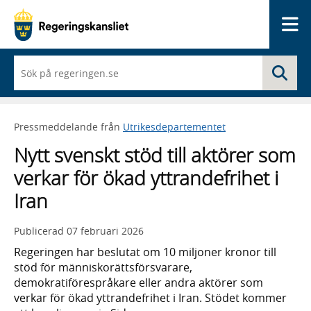
Me
När
Sö
du
börjar
skriva
så
Pressmeddelande från
Utrikesdepartementet
framträder
en
Nytt svenskt stöd till aktörer som
lista
med
verkar för ökad yttrandefrihet i
sökförslag
Iran
Publicerad
07 februari 2026
Regeringen har beslutat om 10 miljoner kronor till
stöd för människorättsförsvarare,
demokratiförespråkare eller andra aktörer som
verkar för ökad yttrandefrihet i Iran. Stödet kommer