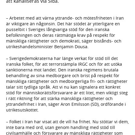
att kanaliseras via Sida.
– Arbetet med att värna yttrande- och mötesfriheten i Iran
är viktigare än någonsin. Det här stödet är ytterligare en
pusselbit i Sveriges långvariga stöd för den iranska
befolkningen och deras rättmätiga krav på respekt för
mänskliga rättigheter och demokrati, säger bistånds- och
utrikeshandelsminister Benjamin Dousa.
– Sverigedemokraterna har länge verkat för stöd till det
iranska folket, för att terrorstämpla IRGC och för att utöka
sanktionerna mot landet. Den iranska regimens brutala
behandling av sina medborgare och brist på respekt för
mänskliga rättigheter och medborgerliga fri- och rättigheter
talar sitt tydliga språk. Att vi nu kan signalera ett konkret
stöd för människorättsförsvarare är ett litet, men viktigt steg
i rätt riktning för att stärka mänskliga rättigheter och
yttrandefrihet i Iran, säger Aron Emilsson (SD), ordförande i
utrikesutskottet.
– Folket i Iran har visat att de vill ha frihet. Nu stöttar vi dem,
inte bara med ord, utan genom handling med stöd till
civilsamhälle och försvarare av mänskliga rättigheter som