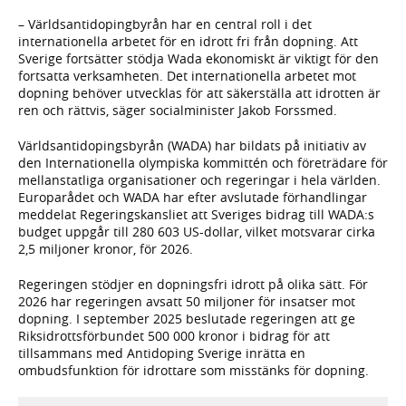
– Världsantidopingbyrån har en central roll i det
internationella arbetet för en idrott fri från dopning. Att
Sverige fortsätter stödja Wada ekonomiskt är viktigt för den
fortsatta verksamheten. Det internationella arbetet mot
dopning behöver utvecklas för att säkerställa att idrotten är
ren och rättvis, säger socialminister Jakob Forssmed.
Världsantidopingsbyrån (WADA) har bildats på initiativ av
den Internationella olympiska kommittén och företrädare för
mellanstatliga organisationer och regeringar i hela världen.
Europarådet och WADA har efter avslutade förhandlingar
meddelat Regeringskansliet att Sveriges bidrag till WADA:s
budget uppgår till 280 603 US-dollar, vilket motsvarar cirka
2,5 miljoner kronor, för 2026.
Regeringen stödjer en dopningsfri idrott på olika sätt. För
2026 har regeringen avsatt 50 miljoner för insatser mot
dopning. I september 2025 beslutade regeringen att ge
Riksidrottsförbundet 500 000 kronor i bidrag för att
tillsammans med Antidoping Sverige inrätta en
ombudsfunktion för idrottare som misstänks för dopning.