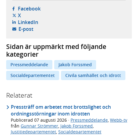
- öppnas i ny flik, extern webbplats,
Facebook
- öppnas i ny flik, extern webbplats,
X
- öppnas i ny flik, extern webbplats,
LinkedIn
- öppnar din e-postklient,
E-post
Sidan är uppmärkt med följande
kategorier
Pressmeddelande
Jakob Forssmed
Socialdepartementet
Civila samhället och idrott
Relaterat
Pressträff om arbetet mot brottslighet och
ordningsstörningar inom idrotten
Publicerad
07 augusti 2026
·
Pressmeddelande
,
Webb-tv
från
Gunnar Strömmer
,
Jakob Forssmed
,
Justitiedepartementet
,
Socialdepartementet