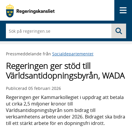
Me
När
Sö
du
börjar
skriva
så
Pressmeddelande från
Socialdepartementet
framträder
en
Regeringen ger stöd till
lista
med
Världsantidopningsbyrån, WADA
sökförslag
Publicerad
05 februari 2026
Regeringen ger Kammarkollegiet i uppdrag att betala
ut cirka 2,5 miljoner kronor till
Världsantidopningsbyrån som bidrag till
verksamhetens arbete under 2026. Bidraget ska bidra
till ett stärkt arbete för en dopningsfri idrott.