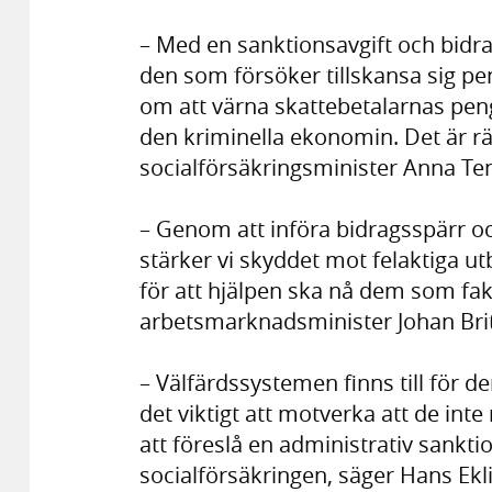
– Med en sanktionsavgift och bidr
den som försöker tillskansa sig pen
om att värna skattebetalarnas pe
den kriminella ekonomin. Det är rät
socialförsäkringsminister Anna Ten
– Genom att införa bidragsspärr oc
stärker vi skyddet mot felaktiga ut
för att hjälpen ska nå dem som fakti
arbetsmarknadsminister Johan Brit
– Välfärdssystemen finns till för
det viktigt att motverka att de in
att föreslå en administrativ sankti
socialförsäkringen, säger Hans Ekl