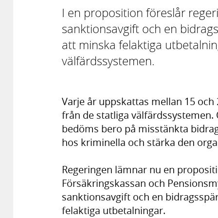
I en proposition föreslår rege
sanktionsavgift och en bidragss
att minska felaktiga utbetalni
välfärdssystemen.
Varje år uppskattas mellan 15 och 2
från de statliga välfärdssystemen.
bedöms bero på misstänkta bidrag
hos kriminella och stärka den orga
Regeringen lämnar nu en propositio
Försäkringskassan och Pensionsmy
sanktionsavgift och en bidragsspär
felaktiga utbetalningar.