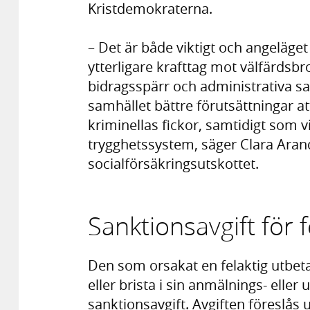
Kristdemokraterna.
– Det är både viktigt och angeläge
ytterligare krafttag mot välfärdsbr
bidragsspärr och administrativa sa
samhället bättre förutsättningar a
kriminellas fickor, samtidigt som 
trygghetssystem, säger Clara Arand
socialförsäkringsutskottet.
Sanktionsavgift för 
Den som orsakat en felaktig utbeta
eller brista i sin anmälnings- eller
sanktionsavgift. Avgiften föreslås 