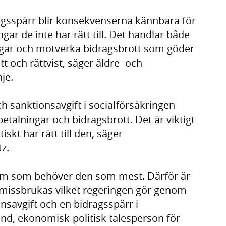
agsspärr blir konsekvenserna kännbara för
gar de inte har rätt till. Det handlar både
ngar och motverka bidragsbrott som göder
t och rättvist, säger äldre- och
je.
h sanktionsavgift i socialförsäkringen
betalningar och bidragsbrott. Det är viktigt
skt har rätt till den, säger
z.
 dem som behöver den som mest. Därför är
te missbrukas vilket regeringen gör genom
onsavgift och en bidragsspärr i
ind, ekonomisk-politisk talesperson för