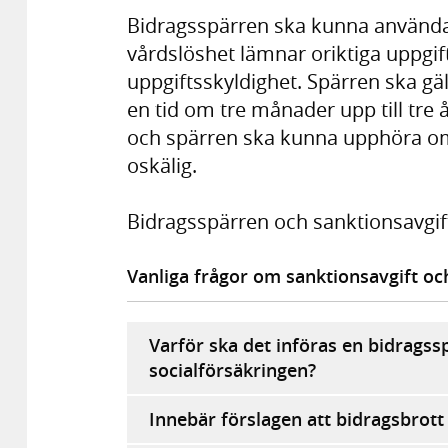
Bidragsspärren ska kunna använda
vårdslöshet lämnar oriktiga uppgifte
uppgiftsskyldighet. Spärren ska gä
en tid om tre månader upp till tre å
och spärren ska kunna upphöra o
oskälig.
Bidragsspärren och sanktionsavgifte
Vanliga frågor om sanktionsavgift oc
Varför ska det införas en bidragssp
socialförsäkringen?
Innebär förslagen att bidragsbrott