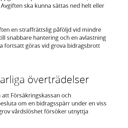
 Avgiften ska kunna sättas ned helt eller
ten en straffrättslig påföljd vid mindre
r till snabbare hantering och en avlastning
a fortsatt göras vid grova bidragsbrott
varliga överträdelser
n att Försäk­ringskassan och
sluta om en bidragsspärr under en viss
grov vårdslöshet försöker utnyttja