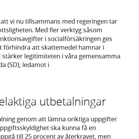
t att vi nu tillsammans med regeringen tar
ottsligheten. Med fler verktyg såsom
nktionsavgifter i socialförsäkringen ges
tt förhindra att skattemedel hamnar i
vi stärker legitimiteten i våra gemensamma
a (SD), ledamot i
felaktiga utbetalningar
lning genom att lämna oriktiga uppgifter
 uppgiftsskyldighet ska kunna få en
uppgå till 25 procent av återkravet, men