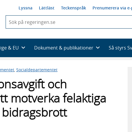
Lyssna
Lättläst
Teckenspråk
Prenumerera via e-
När
du
börjar
skriva
så
rige & EU
Dokument & publikationer
Så styrs S
framträder
en
lista
ementet
,
Socialdepartementet
med
sökförslag
onsavgift och
tt motverka felaktiga
 bidragsbrott