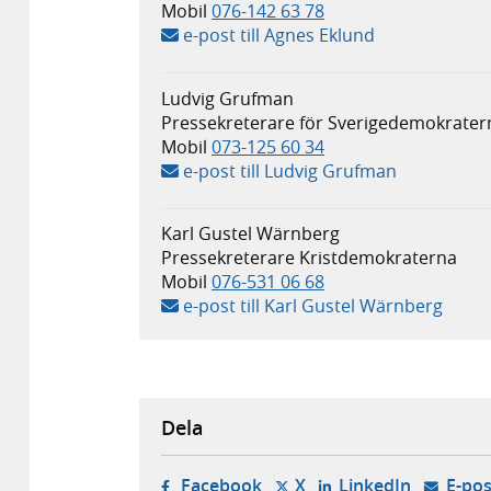
Mobil
076-142 63 78
e-post till Agnes Eklund
Ludvig Grufman
Pressekreterare för Sverigedemokrater
Mobil
073-125 60 34
e-post till Ludvig Grufman
Karl Gustel Wärnberg
Pressekreterare Kristdemokraterna
Mobil
076-531 06 68
e-post till Karl Gustel Wärnberg
Dela
- öppnas i ny flik, extern w
- öppnas i ny flik, ext
- öppnas i
Facebook
X
LinkedIn
E-pos