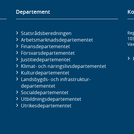
Departement
Ko
Statsrådsberedningen
Reg
10
Arbetsmarknads­departementet
Väx
Finans­departementet
Försvars­departementet
Justitie­departementet
Klimat- och näringslivs­departementet
Kultur­departementet
Landsbygds- och infrastruktur­
departementet
Social­departementet
Utbildnings­departementet
Utrikes­departementet