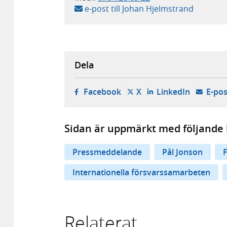
e-post till Johan Hjelmstrand
Dela
- öppnas i ny flik, extern w
- öppnas i ny flik, ext
- öppnas i
Facebook
X
LinkedIn
E-pos
Sidan är uppmärkt med följande 
Pressmeddelande
Pål Jonson
Internationella försvarssamarbeten
Relaterat