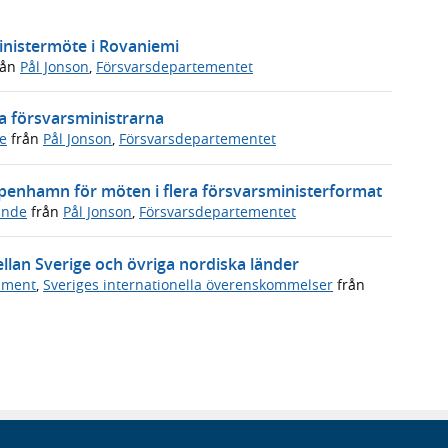
inistermöte i Rovaniemi
rån
Pål Jonson
,
Försvarsdepartementet
a försvarsministrarna
e
från
Pål Jonson
,
Försvarsdepartementet
penhamn för möten i flera försvarsministerformat
ande
från
Pål Jonson
,
Försvarsdepartementet
ellan Sverige och övriga nordiska länder
ument
,
Sveriges internationella överenskommelser
från