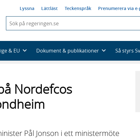
Lyssna
Lättläst
Teckenspråk
Prenumerera via e-
När
du
börjar
skriva
så
rige & EU
Dokument & publikationer
Så styrs S
framträder
en
lista
med
sökförslag
 på Nordefcos
rondheim
inister Pål Jonson i ett ministermöte