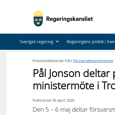
Huvudnavigering
Sveriges regering
Regeringens politik i Sve
Pressmeddelande från
Försvarsdepartementet
Pål Jonson deltar
ministermöte i T
Publicerad
30 april 2026
Den 5 – 6 maj deltar försvarsm