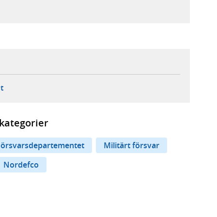
ebbplats,
ern webbplats,
 ny flik, extern webbplats,
- öppnar din e-postklient,
t
kategorier
Försvarsdepartementet
Militärt försvar
Nordefco