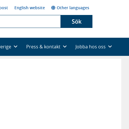
post
English website
Other languages
Sök
verige
Press & kontakt
Jobba hos oss