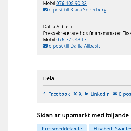
Mobil
076-108 90 82
e-post till Klara Söderberg
Dalila Alibasic
Pressekreterare hos finansminister Eli
Mobil
076-773 48 17
e-post till Dalila Alibasic
Dela
- öppnas i ny flik, extern w
- öppnas i ny flik, ext
- öppnas i
Facebook
X
LinkedIn
E-pos
Sidan är uppmärkt med följande 
Pressmeddelande
Elisabeth Svant