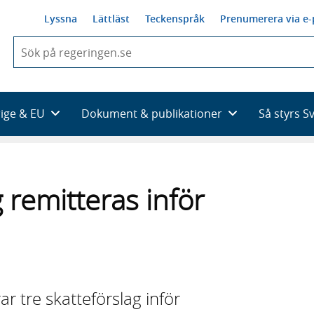
Lyssna
Lättläst
Teckenspråk
Prenumerera via e-
När
du
börjar
skriva
så
rige & EU
Dokument & publikationer
Så styrs S
framträder
en
lista
med
sökförslag
g remitteras inför
r tre skatteförslag inför