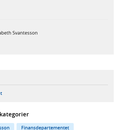
sabeth Svantesson
ebbplats,
ern webbplats,
 ny flik, extern webbplats,
- öppnar din e-postklient,
t
kategorier
esson
Finansdepartementet