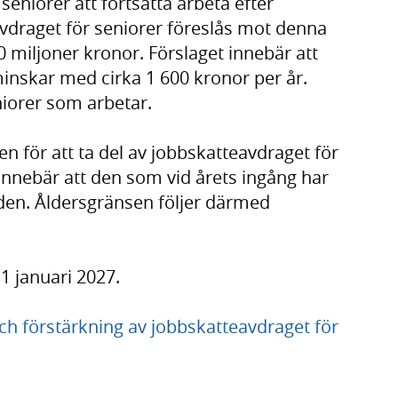
 seniorer att fortsätta arbeta efter
avdraget för seniorer föreslås mot denna
 miljoner kronor. Förslaget innebär att
inskar med cirka 1 600 kronor per år.
eniorer som arbetar.
n för att ta del av jobbskatteavdraget för
t innebär att den som vid årets ingång har
naden. Åldersgränsen följer därmed
 1 januari 2027.
h förstärkning av jobbskatteavdraget för