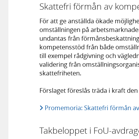
Skattefri förmån av komp
För att ge anställda ökade möjligh
omställningen på arbetsmarknaden
undantas från förmånsbeskattning.
kompetensstöd från både omställn
till exempel rådgivning och vägled
validering från omställningsorgani
skattefriheten.
Förslaget föreslås träda i kraft den
Promemoria: Skattefri förmån a
Takbeloppet i FoU-avdrag