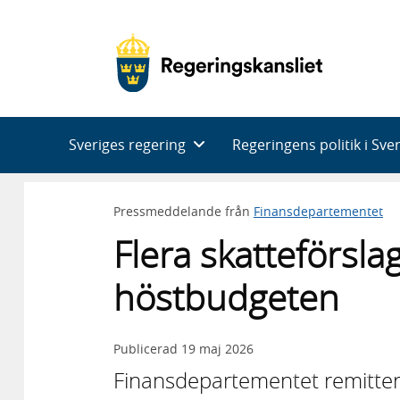
Huvudnavigering
Sveriges regering
Regeringens politik i Sve
Pressmeddelande från
Finansdepartementet
Flera skatteförsla
höstbudgeten
Publicerad
19 maj 2026
Finansdepartementet remittera