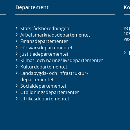
Departement
Ko
Statsrådsberedningen
Reg
10
Arbetsmarknads­departementet
Väx
Finans­departementet
Försvars­departementet
Justitie­departementet
Klimat- och näringslivs­departementet
Kultur­departementet
Landsbygds- och infrastruktur­
departementet
Social­departementet
Utbildnings­departementet
Utrikes­departementet