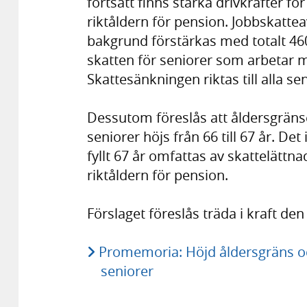
fortsatt finns starka drivkrafter för
riktåldern för pension. Jobbskatte
bakgrund förstärkas med totalt 460
skatten för seniorer som arbetar m
Skattesänkningen riktas till alla s
Dessutom föreslås att åldersgränse
seniorer höjs från 66 till 67 år. De
fyllt 67 år omfattas av skattelätt
riktåldern för pension.
Förslaget föreslås träda i kraft den
Promemoria: Höjd åldersgräns oc
seniorer