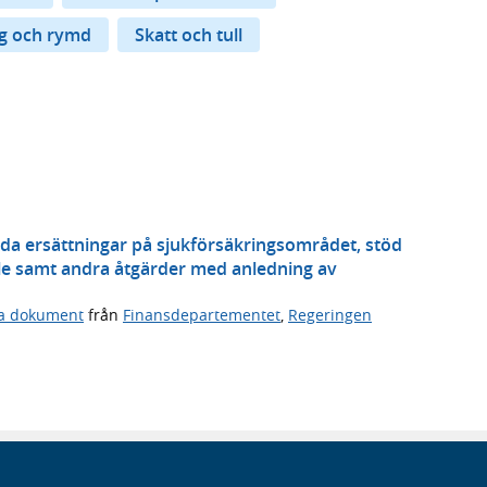
ng och rymd
Skatt och tull
gda ersättningar på sjukförsäkringsområdet, stöd
hälle samt andra åtgärder med anledning av
ga dokument
från
Finansdepartementet
,
Regeringen