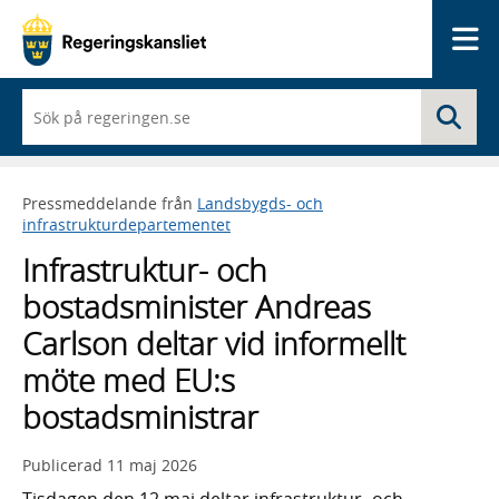
Me
När
Sö
du
börjar
skriva
så
Pressmeddelande från
Landsbygds- och
framträder
infrastrukturdepartementet
en
lista
Infrastruktur- och
med
sökförslag
bostadsminister Andreas
Carlson deltar vid informellt
möte med EU:s
bostadsministrar
Publicerad
11 maj 2026
Tisdagen den 12 maj deltar infrastruktur- och