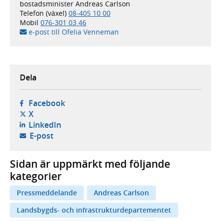
bostadsminister Andreas Carlson
Telefon (växel)
08-405 10 00
Mobil
076-301 03 46
e-post till Ofelia Venneman
Dela
- öppnas i ny flik, extern webbplats,
Facebook
- öppnas i ny flik, extern webbplats,
X
- öppnas i ny flik, extern webbplats,
LinkedIn
- öppnar din e-postklient,
E-post
Sidan är uppmärkt med följande
kategorier
Pressmeddelande
Andreas Carlson
Landsbygds- och infrastrukturdepartementet