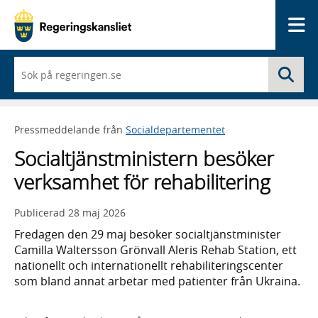
Me
När
Sö
du
börjar
skriva
så
Pressmeddelande från
Socialdepartementet
framträder
en
Socialtjänstministern besöker
lista
med
verksamhet för rehabilitering
sökförslag
Publicerad
28 maj 2026
Fredagen den 29 maj besöker socialtjänstminister
Camilla Waltersson Grönvall Aleris Rehab Station, ett
nationellt och internationellt rehabiliteringscenter
som bland annat arbetar med patienter från Ukraina.