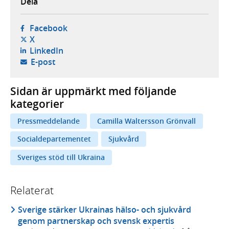
Dela
- öppnas i ny flik, extern webbplats,
Facebook
- öppnas i ny flik, extern webbplats,
X
- öppnas i ny flik, extern webbplats,
LinkedIn
- öppnar din e-postklient,
E-post
Sidan är uppmärkt med följande
kategorier
Pressmeddelande
Camilla Waltersson Grönvall
Socialdepartementet
Sjukvård
Sveriges stöd till Ukraina
Relaterat
Sverige stärker Ukrainas hälso- och sjukvård
genom partnerskap och svensk expertis