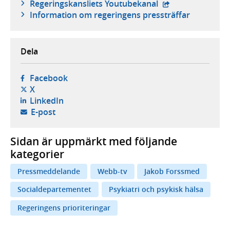
- extern webbplat
Regeringskansliets Youtubekanal
Information om regeringens pressträffar
Dela
- öppnas i ny flik, extern webbplats,
Facebook
- öppnas i ny flik, extern webbplats,
X
- öppnas i ny flik, extern webbplats,
LinkedIn
- öppnar din e-postklient,
E-post
Sidan är uppmärkt med följande
kategorier
Pressmeddelande
Webb-tv
Jakob Forssmed
Socialdepartementet
Psykiatri och psykisk hälsa
Regeringens prioriteringar