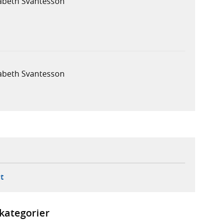
sabeth Svantesson
sabeth Svantesson
ebbplats,
ern webbplats,
 ny flik, extern webbplats,
- öppnar din e-postklient,
t
kategorier