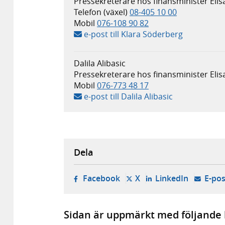
Pressekreterare hos finansminister Eli
Telefon (växel)
08-405 10 00
Mobil
076-108 90 82
e-post till Klara Söderberg
Dalila Alibasic
Pressekreterare hos finansminister Eli
Mobil
076-773 48 17
e-post till Dalila Alibasic
Dela
- öppnas i ny flik, extern w
- öppnas i ny flik, ext
- öppnas i
Facebook
X
LinkedIn
E-pos
Sidan är uppmärkt med följande 