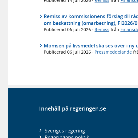
Publicerad
14 juli 2026
·
Remiss
från
Finansd
Remiss av kommissionens förslag till råd
om beskattning (omarbetning), Fi2026/
Publicerad
06 juli 2026
·
Remiss
från
Finansd
Momsen på livsmedel ska ses över i ny 
Publicerad
06 juli 2026
·
Pressmeddelande
fr
Innehåll på regeringen.se
Sveriges regering
Regeringens politik