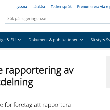
Lyssna
Lättläst
Teckenspråk
Prenumerera via e-
När
du
börjar
skriva
så
rige & EU
Dokument & publikationer
Så styrs S
framträder
en
lista
med
sökförslag
e rapportering av
tdelning
e för företag att rapportera