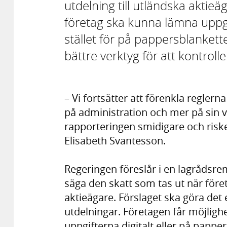
utdelning till utländska aktieä
företag ska kunna lämna uppgift
stället för på pappersblankett
bättre verktyg för att kontrolle
– Vi fortsätter att förenkla reglern
på administration och mer på sin 
rapporteringen smidigare och riske
Elisabeth Svantesson.
Regeringen föreslår i en lagrådsrem
säga den skatt som tas ut när föret
aktieägare. Förslaget ska göra det 
utdelningar. Företagen får möjlighet
uppgifterna digitalt eller på papper