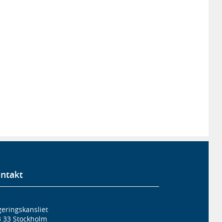
ntakt
eringskansliet
3 33 Stockholm