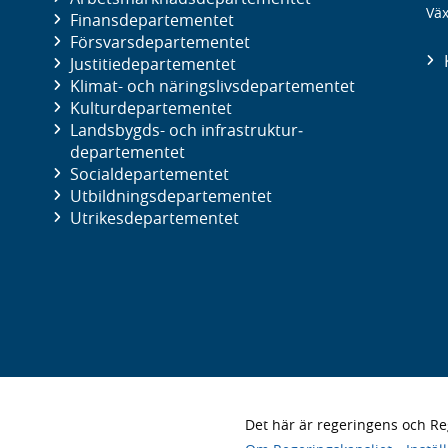
Väx
Finans­departementet
Försvars­departementet
Justitie­departementet
Klimat- och näringslivs­departementet
Kultur­departementet
Landsbygds- och infrastruktur­
departementet
Social­departementet
Utbildnings­departementet
Utrikes­departementet
Det här är regeringens och 