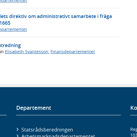
epartementet
ets direktiv om administrativt samarbete i fråga
01665
epartementet
utredning
ån
Elisabeth Svantesson
,
Finansdepartementet
Departement
Ko
Statsrådsberedningen
Reg
10
Arbetsmarknads­departementet