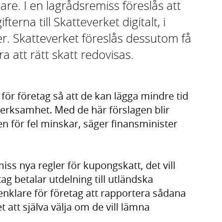
gare. I en lagrådsremiss föreslås att
erna till Skatteverket digitalt, i
er. Skatteverket föreslås dessutom få
ra att rätt skatt redovisas.
a för företag så att de kan lägga mindre tid
verksamhet. Med de här förslagen blir
n för fel minskar, säger finansminister
iss nya regler för kupongskatt, det vill
ag betalar utdelning till utländska
enklare för företag att rapportera sådana
 att själva välja om de vill lämna
.