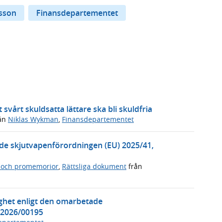
esson
Finansdepartementet
 svårt skuldsatta lättare ska bli skuldfria
ån
Niklas Wykman
,
Finansdepartementet
de skjutvapenförordningen (EU) 2025/41,
 och promemorior
,
Rättsliga dokument
från
het enligt den omarbetade
i2026/00195