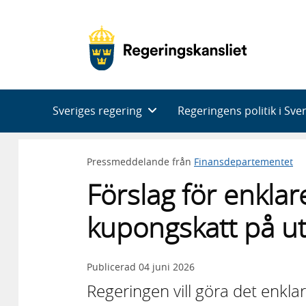
Huvudnavigering
Sveriges regering
Regeringens politik i Sve
Pressmeddelande från
Finansdepartementet
Förslag för enklar
kupongskatt på u
Publicerad
04 juni 2026
Regeringen vill göra det enklar