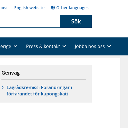
post
English website
Other languages
Sök
verige
Press & kontakt
Jobba hos oss
Genväg
Lagrådsremiss: Förändringar i
förfarandet för kupongskatt