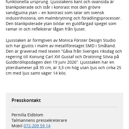
funktionella ursprung. Ljusstakens kant och ovansida är
blankpolerade och står i kontrast mot den grövre
sandgjutna ytan – en kontrast som talar om svensk
industrihistoria, om malmbrytning och förädlingsprocesser.
Den blankpolerade ytan bildar en guldfärgad spegel som
ramar in och reflekterar lågan från ljuset.
Ljusstaken är formgiven av Monica Förster Design Studio
och har gjutits i malm av metallföretaget SMD i Småland.
Den är graverad med texten ”Gåva från Sveriges riksdag och
regering till Konung Carl XVI Gustaf och Drottning Silvia på
Guldbröllopsdagen den 19 juni 2026”. Ljusstaken har en
ytterdiameter på 35 cm, är 3,3 cm hög utan ljus och cirka 25
cm med ljus samt väger 14 kilo.
Presskontakt
Pernilla Eldblom
Talmannens pressekreterare
Mobil
072-209 59 14