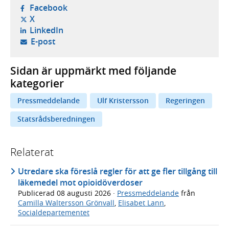
- öppnas i ny flik, extern webbplats,
Facebook
- öppnas i ny flik, extern webbplats,
X
- öppnas i ny flik, extern webbplats,
LinkedIn
- öppnar din e-postklient,
E-post
Sidan är uppmärkt med följande
kategorier
Pressmeddelande
Ulf Kristersson
Regeringen
Statsrådsberedningen
Relaterat
Utredare ska föreslå regler för att ge fler tillgång till
läkemedel mot opioidöverdoser
Publicerad
08 augusti 2026
·
Pressmeddelande
från
Camilla Waltersson Grönvall
,
Elisabet Lann
,
Socialdepartementet