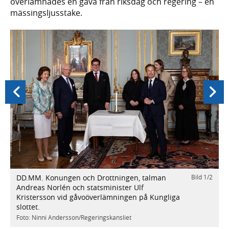
överlämnades en gåva från riksdag och regering – en
mässingsljusstake.
Föregående
Nästa
DD.MM. Konungen och Drottningen, talman
Bild
1
/
2
/
2
T
Andreas Norlén och statsminister Ulf
K
Kristersson vid gåvoöverlämningen på Kungliga
s
slottet.
F
Foto: Ninni Andersson/Regeringskansliet