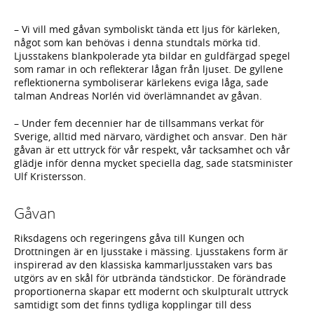
– Vi vill med gåvan symboliskt tända ett ljus för kärleken,
något som kan behövas i denna stundtals mörka tid.
Ljusstakens blankpolerade yta bildar en guldfärgad spegel
som ramar in och reflekterar lågan från ljuset. De gyllene
reflektionerna symboliserar kärlekens eviga låga, sade
talman Andreas Norlén vid överlämnandet av gåvan.
– Under fem decennier har de tillsammans verkat för
Sverige, alltid med närvaro, värdighet och ansvar. Den här
gåvan är ett uttryck för vår respekt, vår tacksamhet och vår
glädje inför denna mycket speciella dag, sade statsminister
Ulf Kristersson.
Gåvan
Riksdagens och regeringens gåva till Kungen och
Drottningen är en ljusstake i mässing. Ljusstakens form är
inspirerad av den klassiska kammarljusstaken vars bas
utgörs av en skål för utbrända tändstickor. De förändrade
proportionerna skapar ett modernt och skulpturalt uttryck
samtidigt som det finns tydliga kopplingar till dess