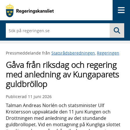
Me
När
Sö
du
börjar
skriva
så
Pressmeddelande från
Statsrådsberedningen
,
Regeringen
framträder
en
Gåva från riksdag och regering
lista
med
med anledning av Kungaparets
sökförslag
guldbröllop
Publicerad
11 juni 2026
Talman Andreas Norlén och statsminister Ulf
Kristersson uppvaktade den 11 juni Kungen och
Drottningen med anledning av det stundande
guldbröllopet. Vid en mottagning på Kungliga slottet