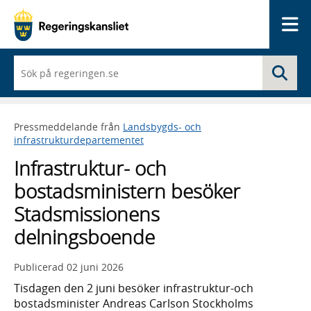
Me
När
Sö
du
börjar
skriva
så
Pressmeddelande från
Landsbygds- och
framträder
infrastrukturdepartementet
en
lista
Infrastruktur- och
med
sökförslag
bostadsministern besöker
Stadsmissionens
delningsboende
Publicerad
02 juni 2026
Tisdagen den 2 juni besöker infrastruktur-och
bostadsminister Andreas Carlson Stockholms