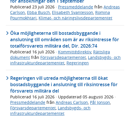
för ansökningar den 1 september
Publicerad
23 juli 2026
·
Pressmeddelande
från
Andreas
Carlson
,
Ebba Busch
,
Elisabeth Svantesson
,
Romina
Pourmokhtari
,
Klimat- och näringslivsdepartementet
Öka möjligheterna till bostadsbyggande i
anslutning till områden som är av riksintresse för
totalförsvarets militära del, Dir. 2026:74
Publicerad
16 juli 2026
·
Kommittédirektiv
,
Rättsliga
dokument
från
Försvarsdepartementet
,
Landsbygds- och
infrastrukturdepartementet
,
Regeringen
Regeringen vill utreda möjligheterna till ökat
bostadsbyggande i anslutning till riksintresse för
försvarets militära del
Publicerad
16 juli 2026
· Uppdaterad
05 augusti 2026
·
Pressmeddelande
från
Andreas Carlson
,
Pål Jonson
,
Försvarsdepartementet
,
Landsbygds- och
infrastrukturdepartementet