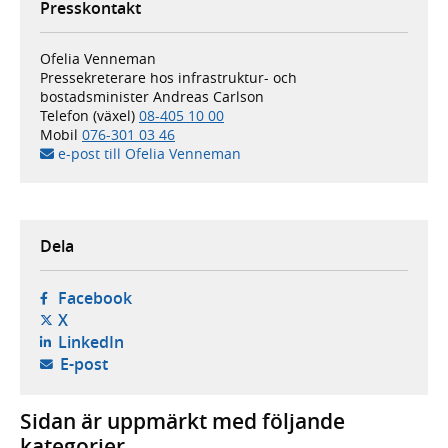
Presskontakt
Ofelia Venneman
Pressekreterare hos infrastruktur- och
bostadsminister Andreas Carlson
Telefon (växel)
08-405 10 00
Mobil
076-301 03 46
e-post till Ofelia Venneman
Dela
- öppnas i ny flik, extern webbplats,
Facebook
- öppnas i ny flik, extern webbplats,
X
- öppnas i ny flik, extern webbplats,
LinkedIn
- öppnar din e-postklient,
E-post
Sidan är uppmärkt med följande
kategorier