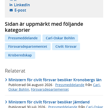
- öppnas i ny flik, extern webbplats,
LinkedIn
- öppnar din e-postklient,
E-post
Sidan är uppmärkt med följande
kategorier
Pressmeddelande
Carl-Oskar Bohlin
Försvarsdepartementet
Civilt försvar
Krisberedskap
Relaterat
Ministern för civilt försvar besöker Kronobergs län
Publicerad
04 augusti 2026
·
Pressmeddelande
från
Carl-
Oskar Bohlin
,
Försvarsdepartementet
Ministern för civilt försvar besöker Jämtland
Publicerad
30 juli 2026
·
Pressmeddelande
från
Carl-Oskar