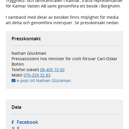
Trygghets- och larmcentralen i Kalmar, träffa representanter
för Kalmar Vatten AB samt genomföra ett besök i Borgholm.
I samband med delar av besöket finns möjlighet för media
att delta och genomföra intervjuer. Se presskontakt nedan.
Presskontakt
Nathan Glückman
Pressassistent hos minister för civilt försvar Carl-Oskar
Bohlin
Telefon (växel)
08-405 10 00
Mobil
070-259 32 83
e-post till Nathan Glückman
Dela
- öppnas i ny flik, extern webbplats,
Facebook
- öppnas i ny flik, extern webbplats,
X