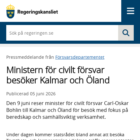
Me
När
Sö
du
börjar
skriva
så
Pressmeddelande från
Försvarsdepartementet
framträder
en
Ministern för civilt försvar
lista
med
besöker Kalmar och Öland
sökförslag
Publicerad
05 juni 2026
Den 9 juni reser minister för civilt försvar Carl-Oskar
Bohlin till Kalmar och Öland för besök med fokus på
beredskap och samhällsviktig verksamhet.
Under dagen kommer statsrådet bland annat att besöka