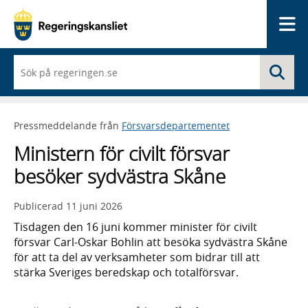
Me
När
Sö
du
börjar
skriva
så
Pressmeddelande från
Försvarsdepartementet
framträder
en
Ministern för civilt försvar
lista
med
besöker sydvästra Skåne
sökförslag
Publicerad
11 juni 2026
Tisdagen den 16 juni kommer minister för civilt
försvar Carl-Oskar Bohlin att besöka sydvästra Skåne
för att ta del av verksamheter som bidrar till att
stärka Sveriges beredskap och totalförsvar.