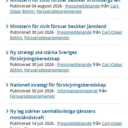
Ministern för civilt försvar besöker Kronobergs län
Publicerad
04 augusti 2026
·
Pressmeddelande
från
Carl-
Oskar Bohlin
,
Försvarsdepartementet
Ministern för civilt försvar besöker Jämtland
Publicerad
30 juli 2026
·
Pressmeddelande
från
Carl-Oskar
Bohlin
,
Försvarsdepartementet
Ny strategi ska stärka Sveriges
försörjningsberedskap
Publicerad
30 juli 2026
·
Pressmeddelande
från
Carl-Oskar
Bohlin
,
Försvarsdepartementet
Nationell strategi för försörjningsberedskap
Publicerad
30 juli 2026
·
Informationsmaterial
från
Försvarsdepartementet
Ny lag stärker samhällsviktiga tjänsters
motståndskraft
Publicerad
14 juli 2026
·
Pressmeddelande
från
Carl-Oskar