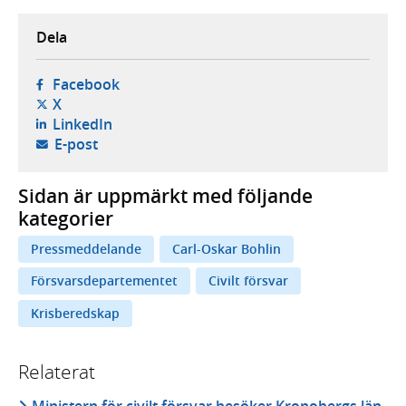
Dela
- öppnas i ny flik, extern webbplats,
Facebook
- öppnas i ny flik, extern webbplats,
X
- öppnas i ny flik, extern webbplats,
LinkedIn
- öppnar din e-postklient,
E-post
Sidan är uppmärkt med följande
kategorier
Pressmeddelande
Carl-Oskar Bohlin
Försvarsdepartementet
Civilt försvar
Krisberedskap
Relaterat