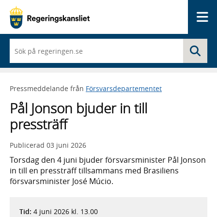
Me
När
Sö
du
börjar
skriva
så
Pressmeddelande från
Försvarsdepartementet
framträder
en
Pål Jonson bjuder in till
lista
med
pressträff
sökförslag
Publicerad
03 juni 2026
Torsdag den 4 juni bjuder försvarsminister Pål Jonson
in till en pressträff tillsammans med Brasiliens
försvarsminister José Múcio.
Tid:
4 juni 2026 kl. 13.00