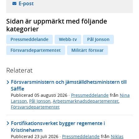
- öppnar din e-postklient,
E-post
Sidan är uppmärkt med följande
kategorier
Pressmeddelande
Webb-tv
Pål Jonson
Försvarsdepartementet
Militärt försvar
Relaterat
Försvarsministern och jämställdhetsministern till
Säffle
Publicerad
05 augusti 2026
·
Pressmeddelande
från
Nina
Larsson
,
Pål Jonson
,
Arbetsmarknadsdepartementet
,
Försvarsdepartementet
Fortifikationsverket bygger regemente i
Kristinehamn
Publicerad
23 juli 2026
·
Pressmeddelande
från
Niklas