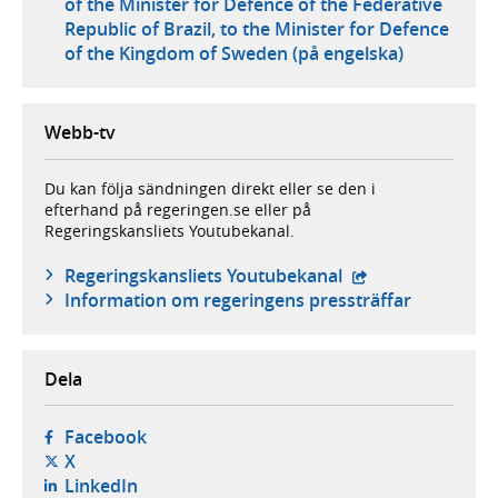
of the Minister for Defence of the Federative
Republic of Brazil, to the Minister for Defence
of the Kingdom of Sweden (på engelska)
Webb-tv
Du kan följa sändningen direkt eller se den i
efterhand på regeringen.se eller på
Regeringskansliets Youtubekanal.
- extern webbplat
Regeringskansliets Youtubekanal
Information om regeringens pressträffar
Dela
- öppnas i ny flik, extern webbplats,
Facebook
- öppnas i ny flik, extern webbplats,
X
- öppnas i ny flik, extern webbplats,
LinkedIn