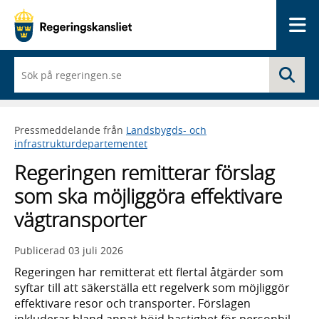
Me
När
Sö
du
börjar
skriva
så
Pressmeddelande från
Landsbygds- och
framträder
infrastrukturdepartementet
en
lista
Regeringen remitterar förslag
med
sökförslag
som ska möjliggöra effektivare
vägtransporter
Publicerad
03 juli 2026
Regeringen har remitterat ett flertal åtgärder som
syftar till att säkerställa ett regelverk som möjliggör
effektivare resor och transporter. Förslagen
inkluderar bland annat höjd hastighet för personbil