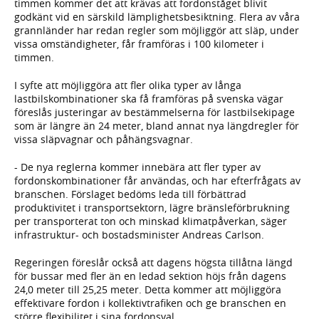
timmen kommer det att krävas att fordonståget blivit
godkänt vid en särskild lämplighetsbesiktning. Flera av våra
grannländer har redan regler som möjliggör att släp, under
vissa omständigheter, får framföras i 100 kilometer i
timmen.
I syfte att möjliggöra att fler olika typer av långa
lastbilskombinationer ska få framföras på svenska vägar
föreslås justeringar av bestämmelserna för lastbilsekipage
som är längre än 24 meter, bland annat nya längdregler för
vissa släpvagnar och påhängsvagnar.
- De nya reglerna kommer innebära att fler typer av
fordonskombinationer får användas, och har efterfrågats av
branschen. Förslaget bedöms leda till förbättrad
produktivitet i transportsektorn, lägre bränsleförbrukning
per transporterat ton och minskad klimatpåverkan, säger
infrastruktur- och bostadsminister Andreas Carlson.
Regeringen föreslår också att dagens högsta tillåtna längd
för bussar med fler än en ledad sektion höjs från dagens
24,0 meter till 25,25 meter. Detta kommer att möjliggöra
effektivare fordon i kollektivtrafiken och ge branschen en
större flexibilitet i sina fordonsval.