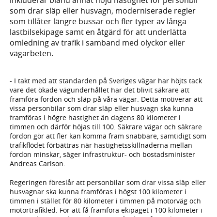
som drar släp eller husvagn, moderniserade regler
som tillåter längre bussar och fler typer av långa
lastbilsekipage samt en åtgärd för att underlätta
omledning av trafik i samband med olyckor eller
vägarbeten.
- I takt med att standarden på Sveriges vägar har höjts tack
vare det ökade vägunderhållet har det blivit säkrare att
framföra fordon och släp på våra vägar. Detta motiverar att
vissa personbilar som drar släp eller husvagn ska kunna
framföras i högre hastighet än dagens 80 kilometer i
timmen och därför höjas till 100. Säkrare vägar och säkrare
fordon gör att fler kan komma fram snabbare, samtidigt som
trafikflödet förbättras när hastighetsskillnaderna mellan
fordon minskar, säger infrastruktur- och bostadsminister
Andreas Carlson.
Regeringen föreslår att personbilar som drar vissa släp eller
husvagnar ska kunna framföras i högst 100 kilometer i
timmen i stället för 80 kilometer i timmen på motorväg och
motortrafikled. För att få framföra ekipaget i 100 kilometer i