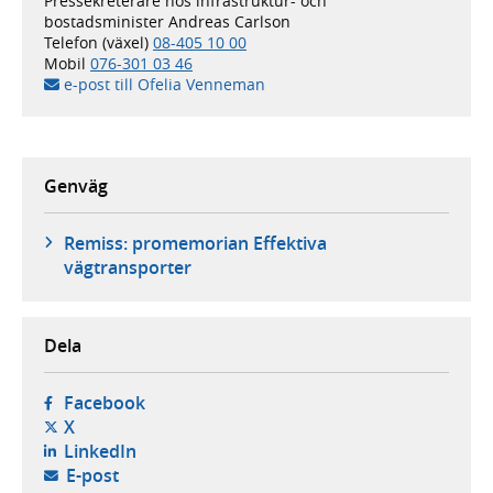
Pressekreterare hos infrastruktur- och
bostadsminister Andreas Carlson
Telefon (växel)
08-405 10 00
Mobil
076-301 03 46
e-post till Ofelia Venneman
Genväg
Remiss: promemorian Effektiva
vägtransporter
Dela
- öppnas i ny flik, extern webbplats,
Facebook
- öppnas i ny flik, extern webbplats,
X
- öppnas i ny flik, extern webbplats,
LinkedIn
- öppnar din e-postklient,
E-post