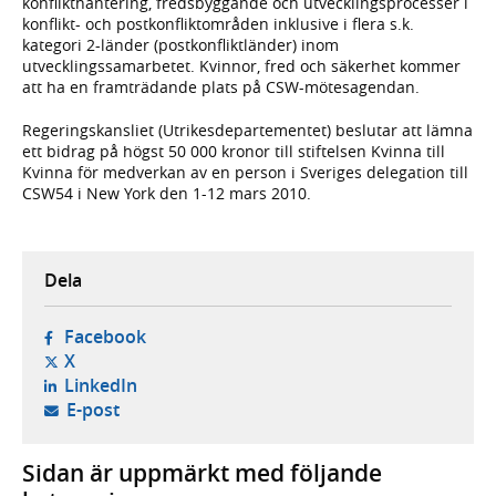
konflikthantering, fredsbyggande och utvecklingsprocesser i
konflikt- och postkonfliktområden inklusive i flera s.k.
kategori 2-länder (postkonfliktländer) inom
utvecklingssamarbetet. Kvinnor, fred och säkerhet kommer
att ha en framträdande plats på CSW-mötesagendan.
Regeringskansliet (Utrikesdepartementet) beslutar att lämna
ett bidrag på högst 50 000 kronor till stiftelsen Kvinna till
Kvinna för medverkan av en person i Sveriges delegation till
CSW54 i New York den 1-12 mars 2010.
Dela
- öppnas i ny flik, extern webbplats,
Facebook
- öppnas i ny flik, extern webbplats,
X
- öppnas i ny flik, extern webbplats,
LinkedIn
- öppnar din e-postklient,
E-post
Sidan är uppmärkt med följande