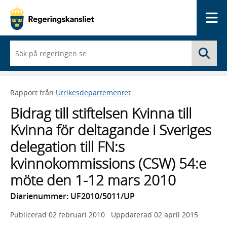
Me
När
Sö
du
börjar
skriva
så
Rapport från
Utrikesdepartementet
framträder
en
Bidrag till stiftelsen Kvinna till
lista
med
Kvinna för deltagande i Sveriges
sökförslag
delegation till FN:s
kvinnokommissions (CSW) 54:e
möte den 1-12 mars 2010
Diarienummer: UF2010/5011/UP
Publicerad
02 februari 2010
Uppdaterad
02 april 2015