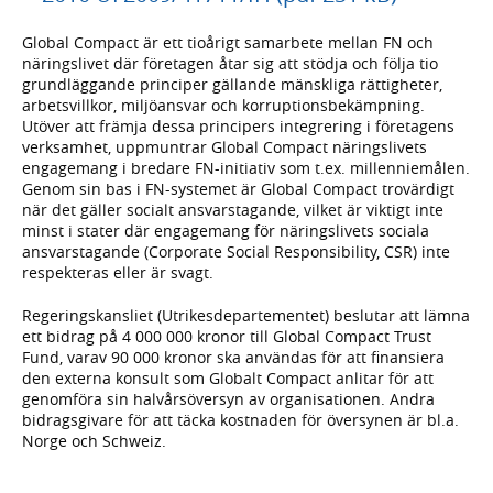
Global Compact är ett tioårigt samarbete mellan FN och
näringslivet där företagen åtar sig att stödja och följa tio
grundläggande principer gällande mänskliga rättigheter,
arbetsvillkor, miljöansvar och korruptionsbekämpning.
Utöver att främja dessa principers integrering i företagens
verksamhet, uppmuntrar Global Compact näringslivets
engagemang i bredare FN-initiativ som t.ex. millenniemålen.
Genom sin bas i FN-systemet är Global Compact trovärdigt
när det gäller socialt ansvarstagande, vilket är viktigt inte
minst i stater där engagemang för näringslivets sociala
ansvarstagande (Corporate Social Responsibility, CSR) inte
respekteras eller är svagt.
Regeringskansliet (Utrikesdepartementet) beslutar att lämna
ett bidrag på 4 000 000 kronor till Global Compact Trust
Fund, varav 90 000 kronor ska användas för att finansiera
den externa konsult som Globalt Compact anlitar för att
genomföra sin halvårsöversyn av organisationen. Andra
bidragsgivare för att täcka kostnaden för översynen är bl.a.
Norge och Schweiz.