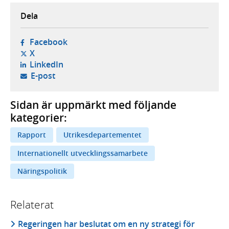
Dela
- öppnas i ny flik, extern webbplats,
Facebook
- öppnas i ny flik, extern webbplats,
X
- öppnas i ny flik, extern webbplats,
LinkedIn
- öppnar din e-postklient,
E-post
Sidan är uppmärkt med följande
kategorier:
Rapport
Utrikesdepartementet
Internationellt utvecklingssamarbete
Näringspolitik
Relaterat
Regeringen har beslutat om en ny strategi för