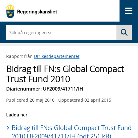
Me
När
Sö
du
börjar
skriva
så
Rapport från
Utrikesdepartementet
framträder
en
Bidrag till FN:s Global Compact
lista
med
Trust Fund 2010
sökförslag
Diarienummer: UF2009/41711/IH
Publicerad
20 maj 2010
Uppdaterad
02 april 2015
Ladda ner:
Bidrag till FN:s Global Compact Trust Fund
2010 UF2009/41711/IH (pdf 251 kB)