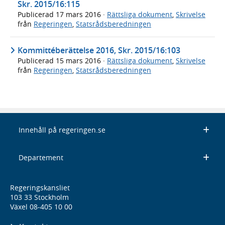
Skr. 2015/16:115
Publicerad
17 mars 2016
·
Rättsliga dokument
,
Skrivelse
från
Regeringen
,
Statsrådsberedningen
Kommittéberättelse 2016, Skr. 2015/16:103
Publicerad
15 mars 2016
·
Rättsliga dokument
,
Skrivelse
från
Regeringen
,
Statsrådsberedningen
Innehåll på regeringen.se
Departement
Regeringskansliet
103 33 Stockholm
Växel 08-405 10 00