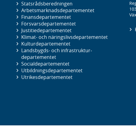
Statsrådsberedningen
Reg
10
Arbetsmarknads­departementet
Väx
Finans­departementet
Försvars­departementet
Justitie­departementet
Klimat- och näringslivs­departementet
Kultur­departementet
Landsbygds- och infrastruktur­
departementet
Social­departementet
Utbildnings­departementet
Utrikes­departementet