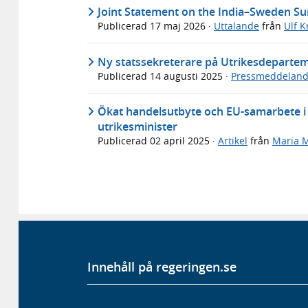
Joint Statement on the India–Sweden S
Publicerad
17 maj 2026
·
Uttalande
från
Ulf K
Ny statssekreterare på Utrikesdeparte
Publicerad
14 augusti 2025
·
Pressmeddelan
Ökat handelsutbyte och EU-samarbete i f
utrikesminister
Publicerad
02 april 2025
·
Artikel
från
Maria 
Innehåll på regeringen.se