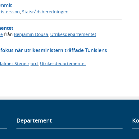
ummit
ristersson
,
Statsrådsberedningen
mentet
de
från
Benjamin Dousa
,
Utrikesdepartementet
okus när utrikesministern träffade Tunisiens
Malmer Stenergard
,
Utrikesdepartementet
Departement
Ko