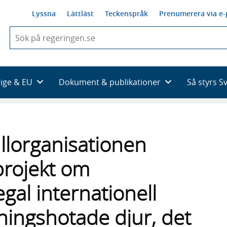
Lyssna
Lättläst
Teckenspråk
Prenumerera via e-
När
du
börjar
skriva
så
rige & EU
Dokument & publikationer
Så styrs S
framträder
en
lista
med
sökförslag
tullorganisationen
rojekt om
gal internationell
ingshotade djur, det