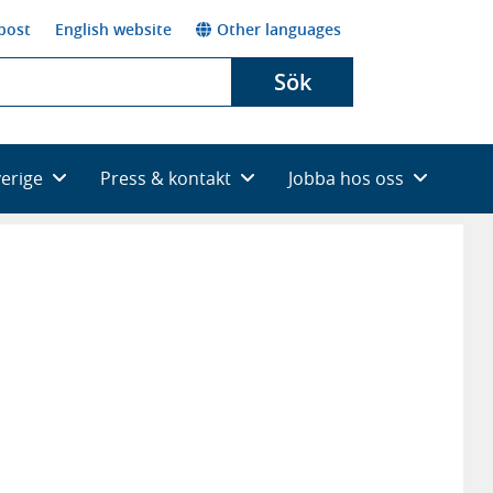
post
English website
Other languages
Sök
verige
Press & kontakt
Jobba hos oss