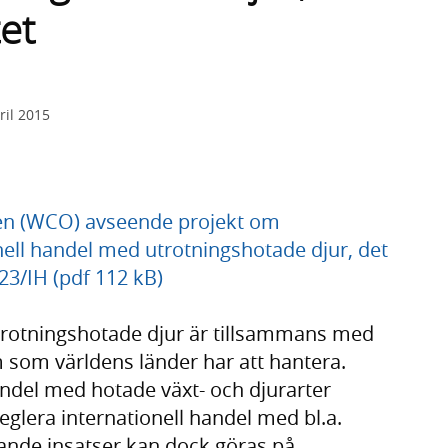
et
ril 2015
onen (WCO) avseende projekt om
nell handel med utrotningshotade djur, det
23/IH (pdf 112 kB)
utrotningshotade djur är tillsammans med
 som världens länder har att hantera.
ndel med hotade växt- och djurarter
 reglera internationell handel med bl.a.
ande insatser kan dock göras på