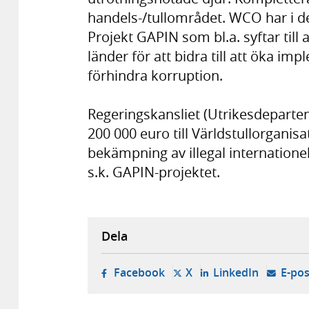
handels-/tullområdet. WCO har i d
Projekt GAPIN som bl.a. syftar till 
länder för att bidra till att öka i
förhindra korruption.
Regeringskansliet (Utrikesdepartem
200 000 euro till Världstullorganis
bekämpning av illegal internatione
s.k. GAPIN-projektet.
Dela
- öppnas i ny flik, extern w
- öppnas i ny flik, ext
- öppnas i
Facebook
X
LinkedIn
E-pos