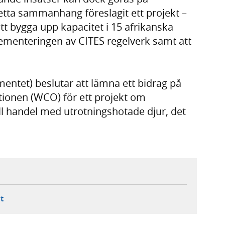
etta sammanhang föreslagit ett projekt –
att bygga upp kapacitet i 15 afrikanska
mplementeringen av CITES regelverk samt att
entet) beslutar att lämna ett bidrag på
ationen (WCO) för ett projekt om
ll handel med utrotningshotade djur, det
ebbplats,
ern webbplats,
 ny flik, extern webbplats,
- öppnar din e-postklient,
t