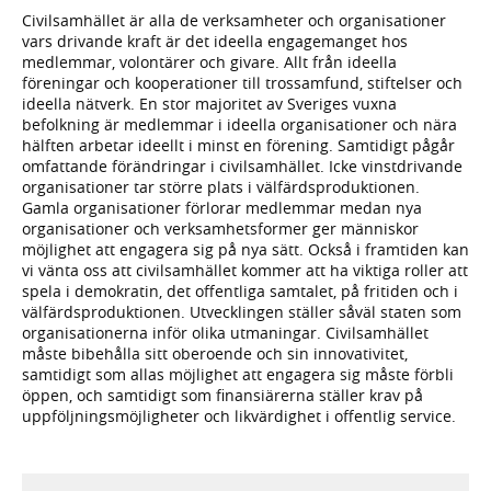
Civilsamhället är alla de verksamheter och organisationer
vars drivande kraft är det ideella engagemanget hos
medlemmar, volontärer och givare. Allt från ideella
föreningar och kooperationer till trossamfund, stiftelser och
ideella nätverk. En stor majoritet av Sveriges vuxna
befolkning är medlemmar i ideella organisationer och nära
hälften arbetar ideellt i minst en förening. Samtidigt pågår
omfattande förändringar i civilsamhället. Icke vinstdrivande
organisationer tar större plats i välfärdsproduktionen.
Gamla organisationer förlorar medlemmar medan nya
organisationer och verksamhetsformer ger människor
möjlighet att engagera sig på nya sätt. Också i framtiden kan
vi vänta oss att civilsamhället kommer att ha viktiga roller att
spela i demokratin, det offentliga samtalet, på fritiden och i
välfärdsproduktionen. Utvecklingen ställer såväl staten som
organisationerna inför olika utmaningar. Civilsamhället
måste bibehålla sitt oberoende och sin innovativitet,
samtidigt som allas möjlighet att engagera sig måste förbli
öppen, och samtidigt som finansiärerna ställer krav på
uppföljningsmöjligheter och likvärdighet i offentlig service.