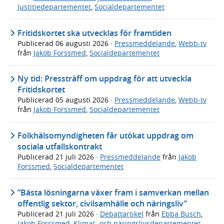
Justitiedepartementet
,
Socialdepartementet
Fritidskortet ska utvecklas för framtiden
Publicerad
06 augusti 2026
·
Pressmeddelande
,
Webb-tv
från
Jakob Forssmed
,
Socialdepartementet
Ny tid: Pressträff om uppdrag för att utveckla
Fritidskortet
Publicerad
05 augusti 2026
·
Pressmeddelande
,
Webb-tv
från
Jakob Forssmed
,
Socialdepartementet
Folkhälsomyndigheten får utökat uppdrag om
sociala utfallskontrakt
Publicerad
21 juli 2026
·
Pressmeddelande
från
Jakob
Forssmed
,
Socialdepartementet
”Bästa lösningarna växer fram i samverkan mellan
offentlig sektor, civilsamhälle och näringsliv”
Publicerad
21 juli 2026
·
Debattartikel
från
Ebba Busch
,
Jakob Forssmed
,
Klimat- och näringslivsdepartementet
,