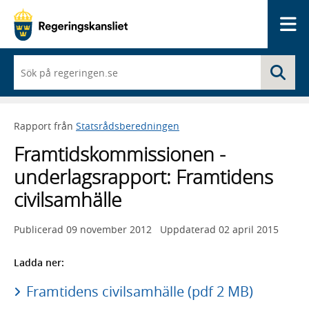
Me
När
Sö
du
börjar
skriva
så
Rapport från
Statsrådsberedningen
framträder
en
Framtidskommissionen -
lista
med
underlagsrapport: Framtidens
sökförslag
civilsamhälle
Publicerad
09 november 2012
Uppdaterad
02 april 2015
Ladda ner:
Framtidens civilsamhälle (pdf 2 MB)