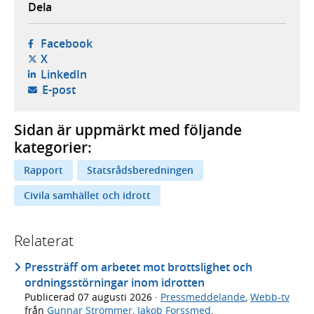
Dela
- öppnas i ny flik, extern webbplats,
Facebook
- öppnas i ny flik, extern webbplats,
X
- öppnas i ny flik, extern webbplats,
LinkedIn
- öppnar din e-postklient,
E-post
Sidan är uppmärkt med följande
kategorier:
Rapport
Statsrådsberedningen
Civila samhället och idrott
Relaterat
Pressträff om arbetet mot brottslighet och
ordningsstörningar inom idrotten
Publicerad
07 augusti 2026
·
Pressmeddelande
,
Webb-tv
från
Gunnar Strömmer
,
Jakob Forssmed
,