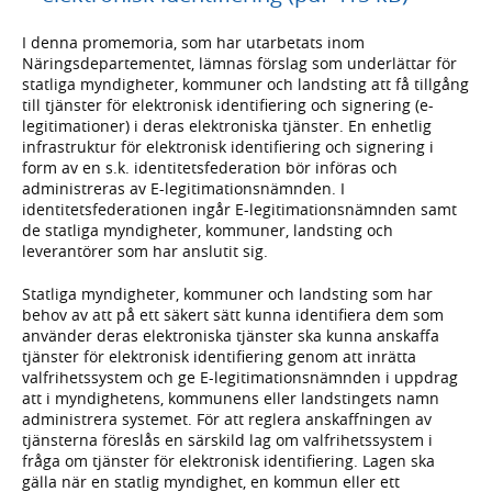
I denna promemoria, som har utarbetats inom
Näringsdepartementet, lämnas förslag som underlättar för
statliga myndigheter, kommuner och landsting att få tillgång
till tjänster för elektronisk identifiering och signering (e-
legitimationer) i deras elektroniska tjänster. En enhetlig
infrastruktur för elektronisk identifiering och signering i
form av en s.k. identitetsfederation bör införas och
administreras av E-legitimationsnämnden. I
identitetsfederationen ingår E-legitimationsnämnden samt
de statliga myndigheter, kommuner, landsting och
leverantörer som har anslutit sig.
Statliga myndigheter, kommuner och landsting som har
behov av att på ett säkert sätt kunna identifiera dem som
använder deras elektroniska tjänster ska kunna anskaffa
tjänster för elektronisk identifiering genom att inrätta
valfrihetssystem och ge E-legitimationsnämnden i uppdrag
att i myndighetens, kommunens eller landstingets namn
administrera systemet. För att reglera anskaffningen av
tjänsterna föreslås en särskild lag om valfrihetssystem i
fråga om tjänster för elektronisk identifiering. Lagen ska
gälla när en statlig myndighet, en kommun eller ett