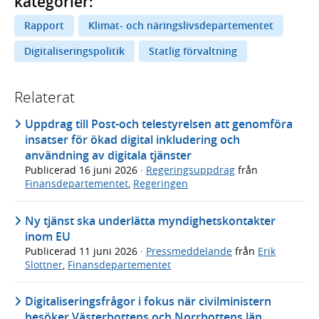
kategorier:
Rapport
Klimat- och näringslivsdepartementet
Digitaliseringspolitik
Statlig förvaltning
Relaterat
Uppdrag till Post-och telestyrelsen att genomföra
insatser för ökad digital inkludering och
användning av digitala tjänster
Publicerad
16 juni 2026
·
Regeringsuppdrag
från
Finansdepartementet
,
Regeringen
Ny tjänst ska underlätta myndighetskontakter
inom EU
Publicerad
11 juni 2026
·
Pressmeddelande
från
Erik
Slottner
,
Finansdepartementet
Digitaliseringsfrågor i fokus när civilministern
besöker Västerbottens och Norrbottens län