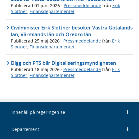
Publicerad
01 juni 2026
·
Pressmeddelande
från
Erik
Slottner
,
Finansdepartementet
Civilminister Erik Slottner besöker Västra Götalands
län, Värmlands län och Örebro län
Publicerad
25 maj 2026
·
Pressmeddelande
från
Erik
Slottner
,
Finansdepartementet
Digg och PTS blir Digitaliseringsmyndigheten
Publicerad
18 maj 2026
·
Pressmeddelande
från
Erik
Slottner
,
Finansdepartementet
Innehåll på regeringen.se
Departement