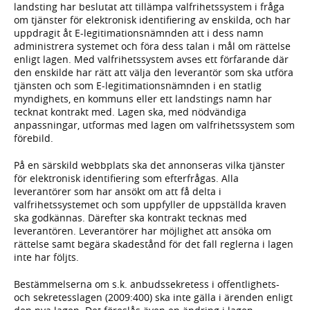
landsting har beslutat att tillämpa valfrihetssystem i fråga
om tjänster för elektronisk identifiering av enskilda, och har
uppdragit åt E-legitimationsnämnden att i dess namn
administrera systemet och föra dess talan i mål om rättelse
enligt lagen. Med valfrihetssystem avses ett förfarande där
den enskilde har rätt att välja den leverantör som ska utföra
tjänsten och som E-legitimationsnämnden i en statlig
myndighets, en kommuns eller ett landstings namn har
tecknat kontrakt med. Lagen ska, med nödvändiga
anpassningar, utformas med lagen om valfrihetssystem som
förebild.
På en särskild webbplats ska det annonseras vilka tjänster
för elektronisk identifiering som efterfrågas. Alla
leverantörer som har ansökt om att få delta i
valfrihetssystemet och som uppfyller de uppställda kraven
ska godkännas. Därefter ska kontrakt tecknas med
leverantören. Leverantörer har möjlighet att ansöka om
rättelse samt begära skadestånd för det fall reglerna i lagen
inte har följts.
Bestämmelserna om s.k. anbudssekretess i offentlighets-
och sekretesslagen (2009:400) ska inte gälla i ärenden enligt