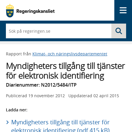
Me
När
Sö
du
börjar
skriva
så
Rapport från
Klimat- och näringslivsdepartementet
framträder
en
Myndigheters tillgång till tjänster
lista
med
för elektronisk identifiering
sökförslag
Diarienummer: N2012/5484/ITP
Publicerad
19 november 2012
Uppdaterad
02 april 2015
Ladda ner:
Myndigheters tillgång till tjänster för
elektronisk identifiering (pdf 415 kB)