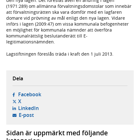
den nya lagen. Det föreslås även en ändring i lagen
(1971:289) om allmänna förvaltningsdomstolar som innebär
att förvaltningsrätten ska vara domför med en lagfaren
domare vid prövning av mål enligt den nya lagen. Vidare
införs i lagen (2009:47) om vissa kommunala befogenheter
en möjlighet för kommunala nämnder att överföra
kommunalrättslig beslutanderätt till E-
legitimationsnämnden.
Lagstiftningen föreslås träda i kraft den 1 juli 2013.
Dela
- öppnas i ny flik, extern webbplats,
Facebook
- öppnas i ny flik, extern webbplats,
X
- öppnas i ny flik, extern webbplats,
LinkedIn
- öppnar din e-postklient,
E-post
Sidan är uppmärkt med följande