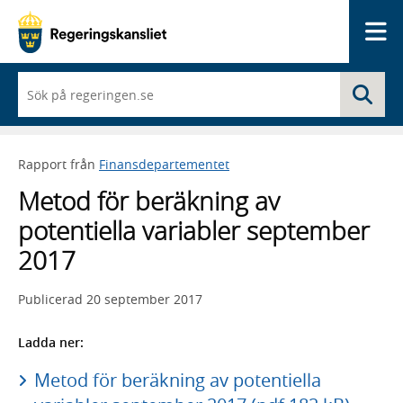
Me
När
Sö
du
börjar
skriva
så
Rapport från
Finansdepartementet
framträder
en
Metod för beräkning av
lista
med
potentiella variabler september
sökförslag
2017
Publicerad
20 september 2017
Ladda ner:
Metod för beräkning av potentiella