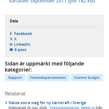
variabler september 2017 (pdf 182 kB)
Dela
- öppnas i ny flik, extern webbplats,
Facebook
- öppnas i ny flik, extern webbplats,
X
- öppnas i ny flik, extern webbplats,
LinkedIn
- öppnar din e-postklient,
E-post
Sidan är uppmärkt med följande
kategorier:
Rapport
Finansdepartementet
Statens budget
Relaterat
Nästa stora steg för ny kärnkraft i Sverige
Publicerad
25 juni 2026
·
Pressmeddelande
,
Webb-tv
från