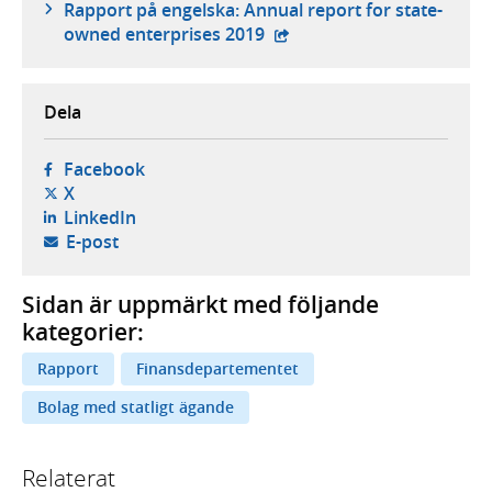
Rapport på engelska: Annual report for state-
- extern webbplats,
owned enterprises 2019
Dela
- öppnas i ny flik, extern webbplats,
Facebook
- öppnas i ny flik, extern webbplats,
X
- öppnas i ny flik, extern webbplats,
LinkedIn
- öppnar din e-postklient,
E-post
Sidan är uppmärkt med följande
kategorier:
Rapport
Finansdepartementet
Bolag med statligt ägande
Relaterat