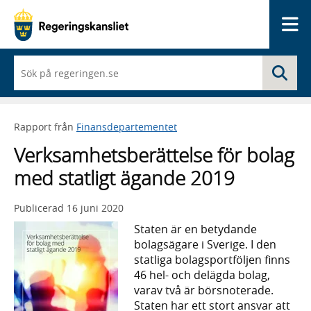
Me
När
Sö
du
börjar
skriva
så
Rapport från
Finansdepartementet
framträder
en
Verksamhetsberättelse för bolag
lista
med
med statligt ägande 2019
sökförslag
Publicerad
16 juni 2020
Staten är en betydande
bolagsägare i Sverige. I den
statliga bolagsportföljen finns
46 hel- och delägda bolag,
varav två är börsnoterade.
Staten har ett stort ansvar att