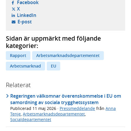
- öppnas i ny flik, extern webbplats,
Facebook
- öppnas i ny flik, extern webbplats,
X
- öppnas i ny flik, extern webbplats,
LinkedIn
- öppnar din e-postklient,
E-post
Sidan är uppmärkt med följande
kategorier:
Rapport
Arbetsmarknadsdepartementet
Arbetsmarknad
EU
Relaterat
Regeringen välkomnar överenskommelse i EU om
samordning av sociala trygghetssystem
Publicerad
11 maj 2026
·
Pressmeddelande
från
Anna
Tenje
,
Arbetsmarknadsdepartementet
,
Socialdepartementet