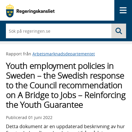
Me
När
Sö
du
börjar
skriva
så
Rapport från
Arbetsmarknadsdepartementet
framträder
en
Youth employment policies in
lista
med
Sweden – the Swedish response
sökförslag
to the Council recommendation
on A Bridge to Jobs – Reinforcing
the Youth Guarantee
Publicerad
01 juni 2022
Detta dokument är en uppdaterad beskrivning av hur