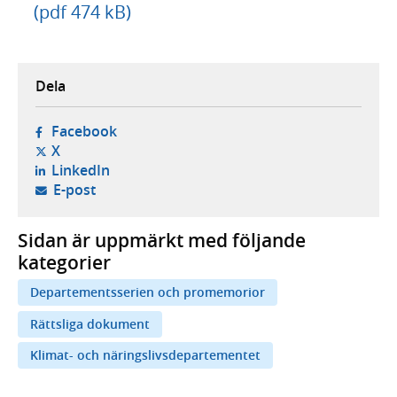
(pdf 474 kB)
Dela
- öppnas i ny flik, extern webbplats,
Facebook
- öppnas i ny flik, extern webbplats,
X
- öppnas i ny flik, extern webbplats,
LinkedIn
- öppnar din e-postklient,
E-post
Sidan är uppmärkt med följande
kategorier
Departementsserien och promemorior
Rättsliga dokument
Klimat- och näringslivsdepartementet