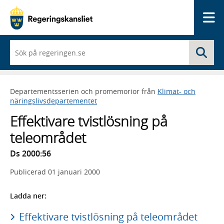
Me
När
Sö
du
börjar
skriva
så
Departementsserien och promemorior från
Klimat- och
framträder
näringslivsdepartementet
en
lista
Effektivare tvistlösning på
med
sökförslag
teleområdet
Ds 2000:56
Publicerad
01 januari 2000
Ladda ner:
Effektivare tvistlösning på teleområdet