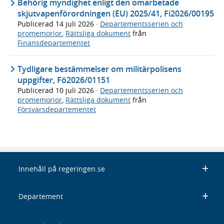
Behörig myndighet enligt den omarbetade
skjutvapenförordningen (EU) 2025/41, Fi2026/00195
Publicerad
14 juli 2026
·
Departementsserien och
promemorior
,
Rättsliga dokument
från
Finansdepartementet
Tydligare bestämmelser om militärpolisens
uppgifter, Fö2026/01151
Publicerad
10 juli 2026
·
Departementsserien och
promemorior
,
Rättsliga dokument
från
Försvarsdepartementet
Innehåll på regeringen.se
Departement