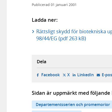
Publicerad
01 januari 2001
Ladda ner:
Rättsligt skydd för biotekniska 
98/44/EG (pdf 263 kB)
Dela
- öppnas i ny flik, extern w
- öppnas i ny flik, ext
- öppnas i
Facebook
X
LinkedIn
E-pos
Sidan är uppmärkt med följande 
Departementsserien och promemorior