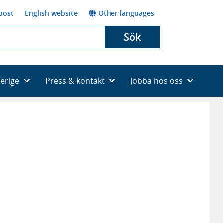
post
English website
Other languages
Sök
verige
Press & kontakt
Jobba hos oss