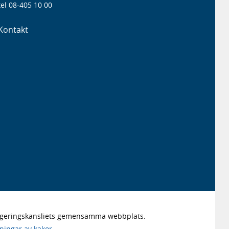
el 08-405 10 00
Kontakt
Regeringskansliets gemensamma webbplats.
lningar av kakor