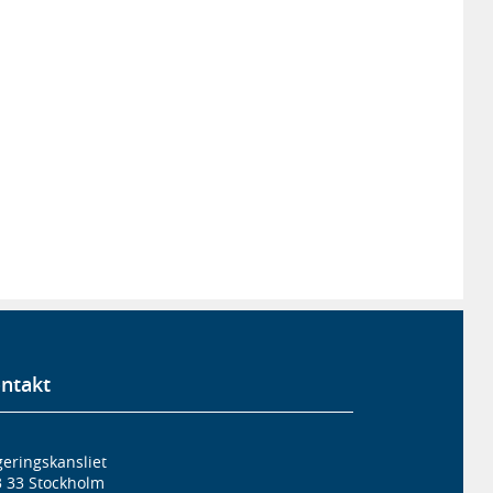
ntakt
eringskansliet
3 33 Stockholm