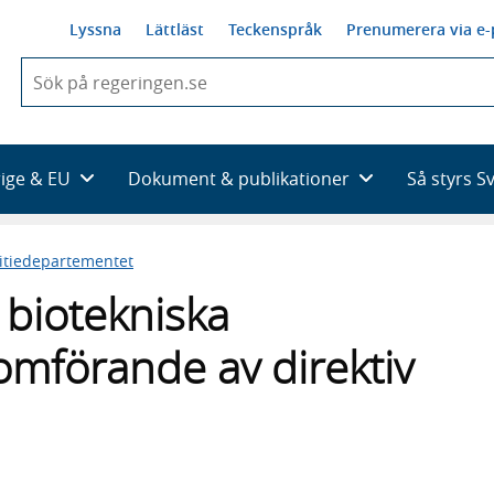
Lyssna
Lättläst
Teckenspråk
Prenumerera via e-
När
du
börjar
skriva
så
rige & EU
Dokument & publikationer
Så styrs S
framträder
en
lista
titiedepartementet
med
sökförslag
r biotekniska
mförande av direktiv