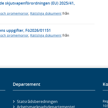
de skjutvapenförordningen (EU) 2025/41,
 och promemorior
,
Rättsliga dokument
från
ens uppgifter, Fö2026/01151
 och promemorior
,
Rättsliga dokument
från
Departement
Ko
Statsrådsberedningen
Reg
10
Arbetsmarknads­departementet