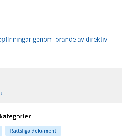
uppfinningar genomförande av direktiv
ebbplats,
ern webbplats,
 ny flik, extern webbplats,
- öppnar din e-postklient,
t
kategorier
Rättsliga dokument