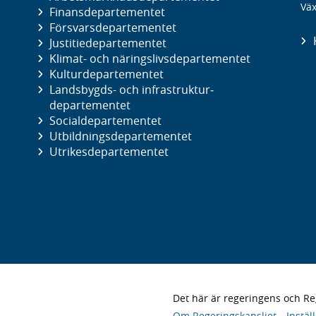
Väx
Finans­departementet
Försvars­departementet
Justitie­departementet
Klimat- och näringslivs­departementet
Kultur­departementet
Landsbygds- och infrastruktur­
departementet
Social­departementet
Utbildnings­departementet
Utrikes­departementet
Det här är regeringens och 
Om Regeringskansliet
Instäl