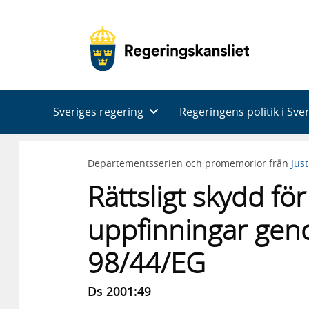
Huvudnavigering
Sveriges regering
Regeringens politik i Sve
Departementsserien och promemorior från
Jus
Rättsligt skydd fö
uppfinningar geno
98/44/EG
Ds 2001:49