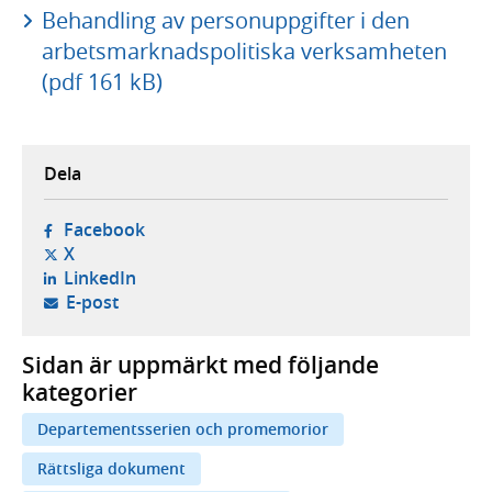
Behandling av personuppgifter i den
arbetsmarknadspolitiska verksamheten
(pdf 161 kB)
Dela
- öppnas i ny flik, extern webbplats,
Facebook
- öppnas i ny flik, extern webbplats,
X
- öppnas i ny flik, extern webbplats,
LinkedIn
- öppnar din e-postklient,
E-post
Sidan är uppmärkt med följande
kategorier
Departementsserien och promemorior
Rättsliga dokument