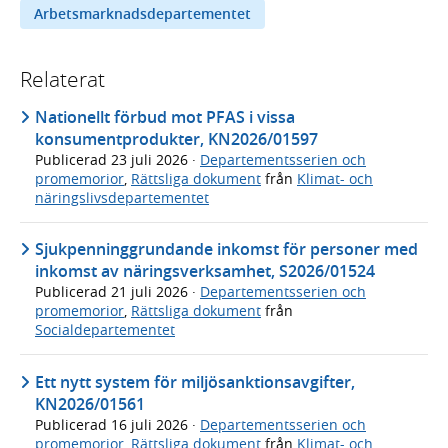
Arbetsmarknadsdepartementet
Relaterat
Nationellt förbud mot PFAS i vissa
konsumentprodukter, KN2026/01597
Publicerad
23 juli 2026
·
Departementsserien och
promemorior
,
Rättsliga dokument
från
Klimat- och
näringslivsdepartementet
Sjukpenninggrundande inkomst för personer med
inkomst av näringsverksamhet, S2026/01524
Publicerad
21 juli 2026
·
Departementsserien och
promemorior
,
Rättsliga dokument
från
Socialdepartementet
Ett nytt system för miljösanktionsavgifter,
KN2026/01561
Publicerad
16 juli 2026
·
Departementsserien och
promemorior
,
Rättsliga dokument
från
Klimat- och