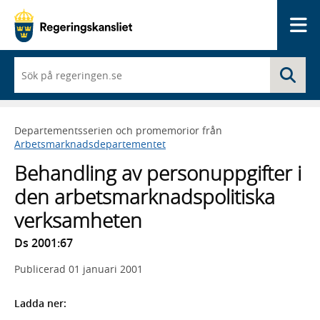
Me
När
Sö
du
börjar
skriva
så
Departementsserien och promemorior från
framträder
Arbetsmarknadsdepartementet
en
lista
Behandling av personuppgifter i
med
sökförslag
den arbetsmarknadspolitiska
verksamheten
Ds 2001:67
Publicerad
01 januari 2001
Ladda ner: