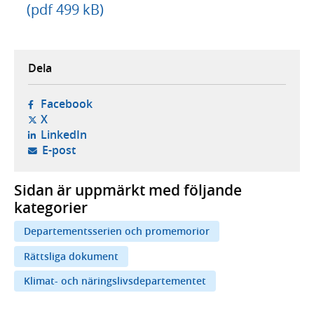
(pdf 499 kB)
Dela
- öppnas i ny flik, extern webbplats,
Facebook
- öppnas i ny flik, extern webbplats,
X
- öppnas i ny flik, extern webbplats,
LinkedIn
- öppnar din e-postklient,
E-post
Sidan är uppmärkt med följande
kategorier
Departementsserien och promemorior
Rättsliga dokument
Klimat- och näringslivsdepartementet