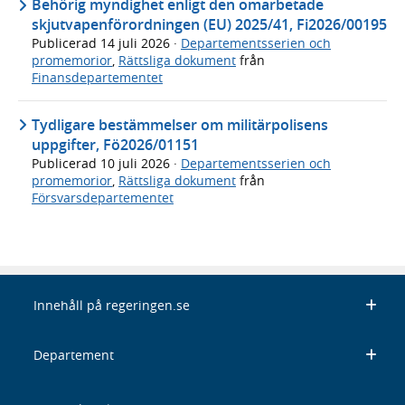
Behörig myndighet enligt den omarbetade
skjutvapenförordningen (EU) 2025/41, Fi2026/00195
Publicerad
14 juli 2026
·
Departementsserien och
promemorior
,
Rättsliga dokument
från
Finansdepartementet
Tydligare bestämmelser om militärpolisens
uppgifter, Fö2026/01151
Publicerad
10 juli 2026
·
Departementsserien och
promemorior
,
Rättsliga dokument
från
Försvarsdepartementet
Innehåll på regeringen.se
Departement