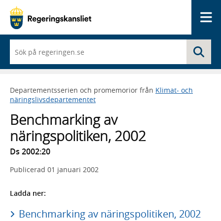
Me
När
Sö
du
börjar
skriva
så
Departementsserien och promemorior från
Klimat- och
framträder
näringslivsdepartementet
en
lista
Benchmarking av
med
sökförslag
näringspolitiken, 2002
Ds 2002:20
Publicerad
01 januari 2002
Ladda ner:
Benchmarking av näringspolitiken, 2002