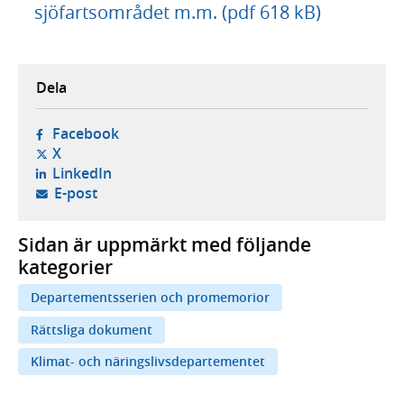
sjöfartsområdet m.m. (pdf 618 kB)
Dela
- öppnas i ny flik, extern webbplats,
Facebook
- öppnas i ny flik, extern webbplats,
X
- öppnas i ny flik, extern webbplats,
LinkedIn
- öppnar din e-postklient,
E-post
Sidan är uppmärkt med följande
kategorier
Departementsserien och promemorior
Rättsliga dokument
Klimat- och näringslivsdepartementet