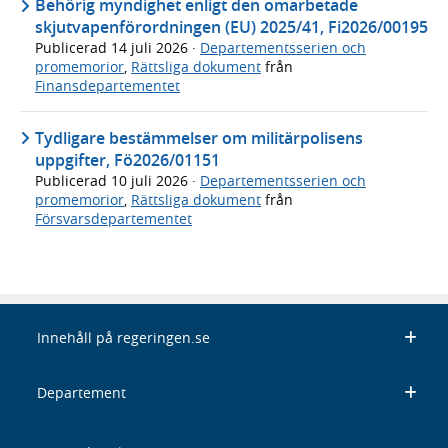
Behörig myndighet enligt den omarbetade
skjutvapenförordningen (EU) 2025/41, Fi2026/00195
Publicerad
14 juli 2026
·
Departementsserien och
promemorior
,
Rättsliga dokument
från
Finansdepartementet
Tydligare bestämmelser om militärpolisens
uppgifter, Fö2026/01151
Publicerad
10 juli 2026
·
Departementsserien och
promemorior
,
Rättsliga dokument
från
Försvarsdepartementet
Innehåll på regeringen.se
Departement