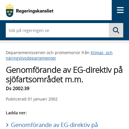
Me
När
Sö
du
börjar
skriva
så
Departementsserien och promemorior från
Klimat- och
framträder
näringslivsdepartementet
en
lista
Genomförande av EG-direktiv på
med
sökförslag
sjöfartsområdet m.m.
Ds 2002:39
Publicerad
01 januari 2002
Ladda ner:
Genomförande av EG-direktiv på