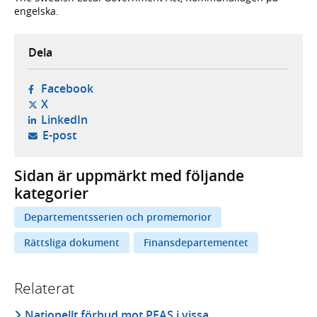
engelska.
Dela
- öppnas i ny flik, extern webbplats,
Facebook
- öppnas i ny flik, extern webbplats,
X
- öppnas i ny flik, extern webbplats,
LinkedIn
- öppnar din e-postklient,
E-post
Sidan är uppmärkt med följande
kategorier
Departementsserien och promemorior
Rättsliga dokument
Finansdepartementet
Relaterat
Nationellt förbud mot PFAS i vissa