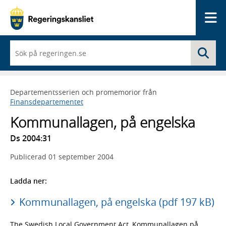
Me
När
Sö
du
börjar
skriva
så
Departementsserien och promemorior från
framträder
Finansdepartementet
en
lista
Kommunallagen, på engelska
med
sökförslag
Ds 2004:31
Publicerad
01 september 2004
Ladda ner:
Kommunallagen, på engelska (pdf 197 kB)
The Swedish Local Government Act, Kommunallagen på