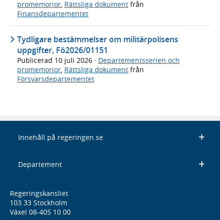
promemorior
,
Rättsliga dokument
från
Finansdepartementet
Tydligare bestämmelser om militärpolisens
uppgifter, Fö2026/01151
Publicerad
10 juli 2026
·
Departementsserien och
promemorior
,
Rättsliga dokument
från
Försvarsdepartementet
Innehåll på regeringen.se
Departement
Regeringskansliet
103 33 Stockholm
Växel 08-405 10 00