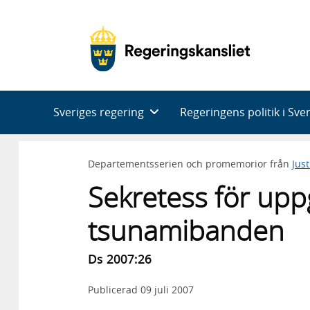
Huvudnavigering
Sveriges regering
Regeringens politik i Sve
Departementsserien och promemorior från
Jus
Sekretess för upp
tsunamibanden
Ds 2007:26
Publicerad
09 juli 2007