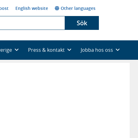
post
English website
Other languages
Sök
verige
Press & kontakt
Jobba hos oss