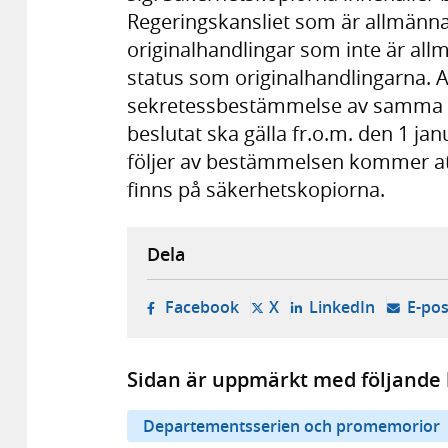
Regeringskansliet som är allmänna
originalhandlingar som inte är al
status som originalhandlingarna. A
sekretessbestämmelse av samma l
beslutat ska gälla fr.o.m. den 1 j
följer av bestämmelsen kommer at
finns på säkerhetskopiorna.
Dela
- öppnas i ny flik, extern w
- öppnas i ny flik, ext
- öppnas i
Facebook
X
LinkedIn
E-pos
Sidan är uppmärkt med följande 
Departementsserien och promemorior