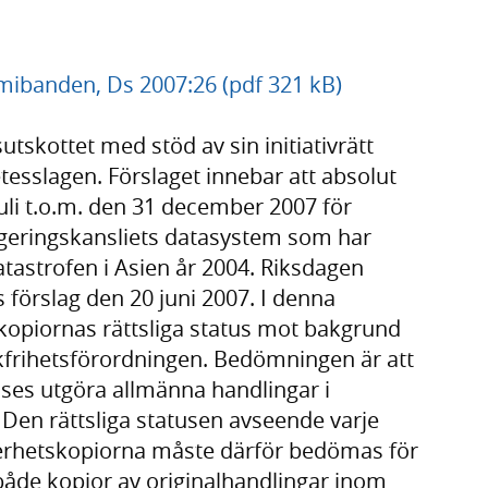
amibanden, Ds 2007:26 (pdf 321 kB)
utskottet med stöd av sin initiativrätt
tesslagen. Förslaget innebar att absolut
juli t.o.m. den 31 december 2007 för
Regeringskansliets datasystem som har
tastrofen i Asien år 2004. Riksdagen
 förslag den 20 juni 2007. I denna
opiornas rättsliga status mot bakgrund
yckfrihetsförordningen. Bedömningen är att
nses utgöra allmänna handlingar i
Den rättsliga statusen avseende varje
kerhetskopiorna måste därför bedömas för
både kopior av originalhandlingar inom