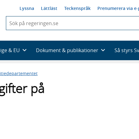
Lyssna
Lättläst
Teckenspråk
Prenumerera via e-
När
du
börjar
skriva
så
rige & EU
Dokument & publikationer
Så styrs S
framträder
en
lista
titiedepartementet
med
sökförslag
gifter på