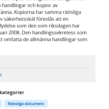
 handlingar och kopior av
lmänna. Kopiorna har samma rättsliga
v säkerhetsskäl föreslås att en
ydelse som den som riksdagen har
anuari 2008. Den handlingssekretess som
t omfatta de allmänna handlingar som
ebbplats,
ern webbplats,
 ny flik, extern webbplats,
- öppnar din e-postklient,
t
kategorier
Rättsliga dokument