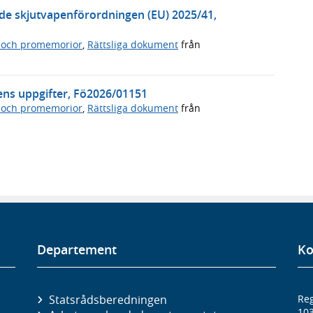
de skjutvapenförordningen (EU) 2025/41,
 och promemorior
,
Rättsliga dokument
från
ens uppgifter, Fö2026/01151
 och promemorior
,
Rättsliga dokument
från
Departement
Ko
Statsrådsberedningen
Reg
10