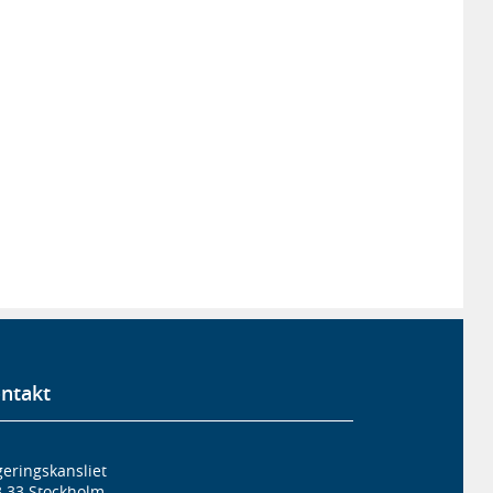
ntakt
eringskansliet
3 33 Stockholm