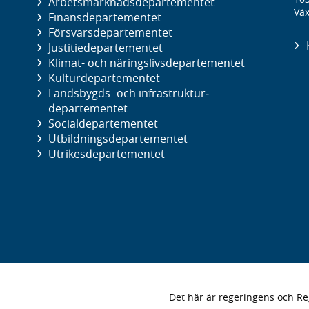
Arbetsmarknads­departementet
Väx
Finans­departementet
Försvars­departementet
Justitie­departementet
Klimat- och näringslivs­departementet
Kultur­departementet
Landsbygds- och infrastruktur­
departementet
Social­departementet
Utbildnings­departementet
Utrikes­departementet
Det här är regeringens och 