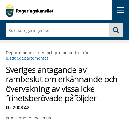
Me
När
Sö
du
börjar
skriva
så
Departementsserien och promemorior från
framträder
Justitiedepartementet
en
lista
Sveriges antagande av
med
sökförslag
rambeslut om erkännande och
övervakning av vissa icke
frihetsberövade påföljder
Ds 2008:42
Publicerad
29 maj 2008