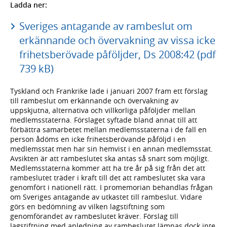
Ladda ner:
Sveriges antagande av rambeslut om
erkännande och övervakning av vissa icke
frihetsberövade påföljder, Ds 2008:42 (pdf
739 kB)
Tyskland och Frankrike lade i januari 2007 fram ett förslag
till rambeslut om erkännande och övervakning av
uppskjutna, alternativa och villkorliga påföljder mellan
medlemsstaterna. Förslaget syftade bland annat till att
förbättra samarbetet mellan medlemsstaterna i de fall en
person ådöms en icke frihetsberövande påföljd i en
medlemsstat men har sin hemvist i en annan medlemsstat.
Avsikten är att rambeslutet ska antas så snart som möjligt.
Medlemsstaterna kommer att ha tre år på sig från det att
rambeslutet träder i kraft till det att rambeslutet ska vara
genomfört i nationell rätt. I promemorian behandlas frågan
om Sveriges antagande av utkastet till rambeslut. Vidare
görs en bedömning av vilken lagstiftning som
genomförandet av rambeslutet kräver. Förslag till
lagstiftning med anledning av rambeslutet lämnas dock inte