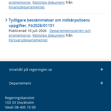
promemorior
,
Rättsliga dokument
från
Finansdepartementet
Tydligare bestämmelser om militärpolisens
uppgifter, Fö2026/01151
Publicerad
10 juli 2026
·
Departementsserien och
promemorior
,
Rättsliga dokument
från
Försvarsdepartementet
Innehåll på regeringen.se
Departement
Regeringskansliet
103 33 Stockholm
Växel 08-405 10 00