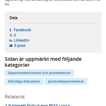
nu.
Dela
- öppnas i ny flik, extern webbplats,
Facebook
- öppnas i ny flik, extern webbplats,
X
- öppnas i ny flik, extern webbplats,
LinkedIn
- öppnar din e-postklient,
E-post
Sidan är uppmärkt med följande
kategorier
Departementsserien och promemorior
Rättsliga dokument
Justitiedepartementet
Relaterat
Nationellt förbud mot PFAS i vissa