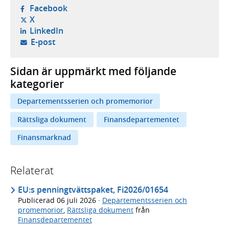
- öppnas i ny flik, extern webbplats,
Facebook
- öppnas i ny flik, extern webbplats,
X
- öppnas i ny flik, extern webbplats,
LinkedIn
- öppnar din e-postklient,
E-post
Sidan är uppmärkt med följande
kategorier
Departementsserien och promemorior
Rättsliga dokument
Finansdepartementet
Finansmarknad
Relaterat
EU:s penningtvättspaket, Fi2026/01654
Publicerad
06 juli 2026
·
Departementsserien och
promemorior
,
Rättsliga dokument
från
Finansdepartementet