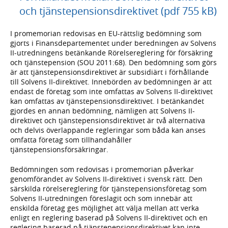
och tjänstepensionsdirektivet (pdf 755 kB)
I promemorian redovisas en EU-rättslig bedömning som
gjorts i Finansdepartementet under beredningen av Solvens
II-utredningens betänkande Rörelsereglering för försäkring
och tjänstepension (SOU 2011:68). Den bedömning som görs
är att tjänstepensionsdirektivet är subsidiärt i förhållande
till Solvens II-direktivet. Innebörden av bedömningen är att
endast de företag som inte omfattas av Solvens II-direktivet
kan omfattas av tjänstepensionsdirektivet. I betänkandet
gjordes en annan bedömning, nämligen att Solvens II-
direktivet och tjänstepensionsdirektivet är två alternativa
och delvis överlappande regleringar som båda kan anses
omfatta företag som tillhandahåller
tjänstepensionsförsäkringar.
Bedömningen som redovisas i promemorian påverkar
genomförandet av Solvens II-direktivet i svensk rätt. Den
särskilda rörelsereglering för tjänstepensionsföretag som
Solvens II-utredningen föreslagit och som innebär att
enskilda företag ges möjlighet att välja mellan att verka
enligt en reglering baserad på Solvens II-direktivet och en
reglering baserad på tjänstepensionsdirektivet kan inte