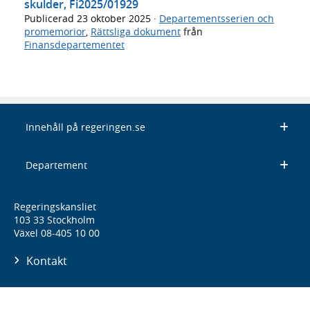
skulder, Fi2025/01929
Publicerad
23 oktober 2025
·
Departementsserien och
promemorior
,
Rättsliga dokument
från
Finansdepartementet
Innehåll på regeringen.se
Departement
Regeringskansliet
103 33 Stockholm
Växel 08-405 10 00
Kontakt