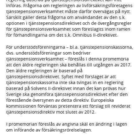
införas. Frågorna om regleringen av livförsäkringsföretagens
tjänstepensionsverksamhet måste därför övervägas på nytt.
Särskilt gäller detta frågorna om användandet av den s.k.
optionen i tjänstepensionsdirektivet och de övergångsregler
för tjänstepensionsverksamhet som föreslagits inom ramen
för förhandlingarna om det s.k. Omnibus II-direktivet.
För understödsföreningarna – bl.a. tjänstepensionskassorna,
dvs. understödsföreningar som bedriver
tjänstepensionsverksamhet – föreslås i denna promemoria
att den äldre regleringen ska behållas till utgången av 2017.
Den äldre regleringen är baserad på
tjänstepensionsdirektivet. Syftet med förslaget är att
tjänstepensionskassorna inte ska tvingas in en reglering
baserad på Solvens II-direktivet innan det kan prövas hur
Sverige ska genomföra tjänstepensionsdirektivet efter den
förestående översynen av detta direktiv. Europeiska
kommissionen förväntas presentera ett förslag till reviderat
tjänstepensionsdirektiv mot slutet av 2012.
I promemorian föreslås av angivna skäl en ändring i lagen
om införande av försäkringsrörelselagen.