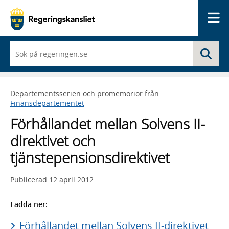
Me
När
Sö
du
börjar
skriva
så
Departementsserien och promemorior från
framträder
Finansdepartementet
en
lista
Förhållandet mellan Solvens II-
med
sökförslag
direktivet och
tjänstepensionsdirektivet
Publicerad
12 april 2012
Ladda ner:
Förhållandet mellan Solvens II-direktivet