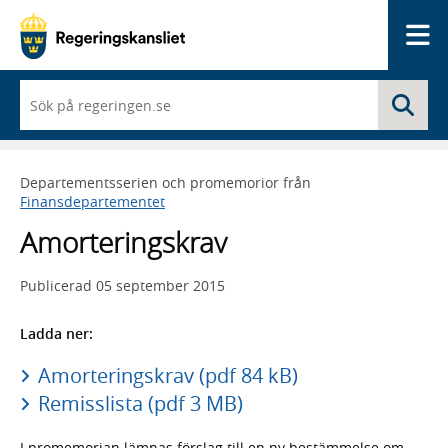
Me
När
Sö
du
börjar
skriva
så
Departementsserien och promemorior från
framträder
Finansdepartementet
en
lista
Amorteringskrav
med
sökförslag
Publicerad
05 september 2015
Ladda ner:
Amorteringskrav (pdf 84 kB)
Remisslista (pdf 3 MB)
I promemorian lämnas förslag till en ny bestämmelse om