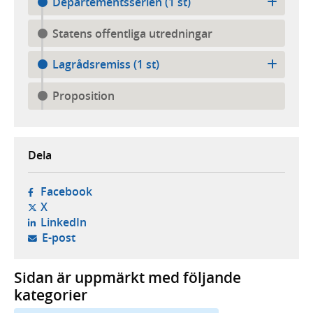
Departementsserien (1 st)
Statens offentliga utredningar
Lagrådsremiss (1 st)
Proposition
Dela
- öppnas i ny flik, extern webbplats,
Facebook
- öppnas i ny flik, extern webbplats,
X
- öppnas i ny flik, extern webbplats,
LinkedIn
- öppnar din e-postklient,
E-post
Sidan är uppmärkt med följande
kategorier