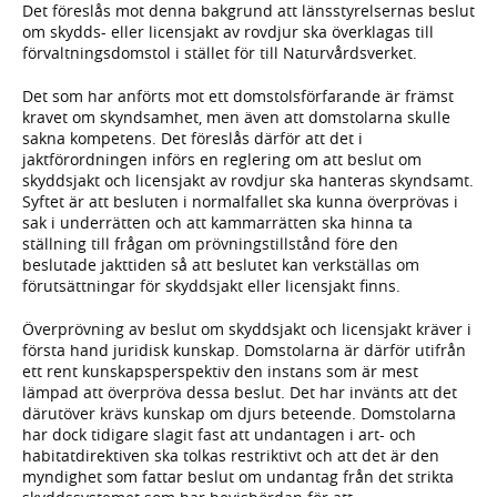
Det föreslås mot denna bakgrund att länsstyrelsernas beslut
om skydds- eller licensjakt av rovdjur ska överklagas till
förvaltningsdomstol i stället för till Naturvårdsverket.
Det som har anförts mot ett domstolsförfarande är främst
kravet om skyndsamhet, men även att domstolarna skulle
sakna kompetens. Det föreslås därför att det i
jaktförordningen införs en reglering om att beslut om
skyddsjakt och licensjakt av rovdjur ska hanteras skyndsamt.
Syftet är att besluten i normalfallet ska kunna överprövas i
sak i underrätten och att kammarrätten ska hinna ta
ställning till frågan om prövningstillstånd före den
beslutade jakttiden så att beslutet kan verkställas om
förutsättningar för skyddsjakt eller licensjakt finns.
Överprövning av beslut om skyddsjakt och licensjakt kräver i
första hand juridisk kunskap. Domstolarna är därför utifrån
ett rent kunskapsperspektiv den instans som är mest
lämpad att överpröva dessa beslut. Det har invänts att det
därutöver krävs kunskap om djurs beteende. Domstolarna
har dock tidigare slagit fast att undantagen i art- och
habitatdirektiven ska tolkas restriktivt och att det är den
myndighet som fattar beslut om undantag från det strikta