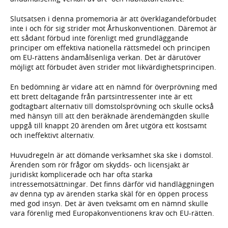
Slutsatsen i denna promemoria är att överklagandeförbudet
inte i och för sig strider mot Århuskonventionen. Däremot är
ett sådant förbud inte förenligt med grundläggande
principer om effektiva nationella rättsmedel och principen
om EU-rättens ändamålsenliga verkan. Det är därutöver
möjligt att förbudet även strider mot likvärdighetsprincipen.
En bedömning är vidare att en nämnd för överprövning med
ett brett deltagande från partsintressenter inte är ett
godtagbart alternativ till domstolsprövning och skulle också
med hänsyn till att den beräknade ärendemängden skulle
uppgå till knappt 20 ärenden om året utgöra ett kostsamt
och ineffektivt alternativ.
Huvudregeln är att dömande verksamhet ska ske i domstol.
Ärenden som rör frågor om skydds- och licensjakt är
juridiskt komplicerade och har ofta starka
intressemotsättningar. Det finns därför vid handläggningen
av denna typ av ärenden starka skäl för en öppen process
med god insyn. Det är även tveksamt om en nämnd skulle
vara förenlig med Europakonventionens krav och EU-rätten.