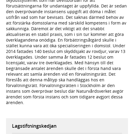
skyddssystemet som har bevisbördan för att
förutsättningarna för undantaget är uppfyllda. Det är sedan
den överprövande instansens uppgift att döma i målet
utifrån vad som har bevisats. Det saknas därmed behov av
att förstärka domstolarna med särskild kompetens i form av
sakkunniga. Däremot är det viktigt att det snabbt
aktualiseras en stabil praxis, som i sin tur kommer att göra
överklagandena onödiga. En förbättringsåtgärd skulle i
stället kunna vara att öka specialiseringen i domstol. Under
2014 fattades 140 beslut om skyddsjakt av rovdjur, varav 13
överklagades. Under samma år fattades 12 beslut om
licensjakt, varav tre överklagades. Med hänsyn till det
begränsade antalet ärenden skulle det i första hand vara
relevant att samla ärenden vid en förvaltningsrätt. Det
föreslås att denna måltyp ska handläggas hos en
förvaltningsrätt. Förvaltningsrätten i Stockholm är den
instans som överprövar beslut där Naturvårdsverket avgör
ärendet som första instans och som tidigare avgjort dessa
ärenden.
Lagstiftningskedjan