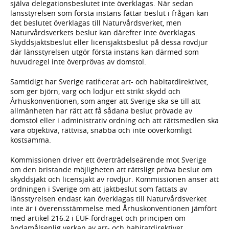
själva delegationsbeslutet inte överklagas. När sedan
länsstyrelsen som första instans fattar beslut i frågan kan
det beslutet överklagas till Naturvårdsverket, men
Naturvårdsverkets beslut kan därefter inte överklagas.
Skyddsjaktsbeslut eller licensjaktsbeslut på dessa rovdjur
där länsstyrelsen utgör första instans kan därmed som
huvudregel inte överprövas av domstol.
Samtidigt har Sverige ratificerat art- och habitatdirektivet,
som ger björn, varg och lodjur ett strikt skydd och
Århuskonventionen, som anger att Sverige ska se till att
allmänheten har rätt att få sådana beslut prövade av
domstol eller i administrativ ordning och att rättsmedlen ska
vara objektiva, rättvisa, snabba och inte oöverkomligt
kostsamma.
Kommissionen driver ett överträdelseärende mot Sverige
om den bristande möjligheten att rättsligt pröva beslut om
skyddsjakt och licensjakt av rovdjur. Kommissionen anser att
ordningen i Sverige om att jaktbeslut som fattats av
länsstyrelsen endast kan överklagas till Naturvårdsverket
inte är i överensstämmelse med Århuskonventionen jämfört
med artikel 216.2 i EUF-fördraget och principen om
ändamålsenlig verkan av art- och habitatdirektivet.