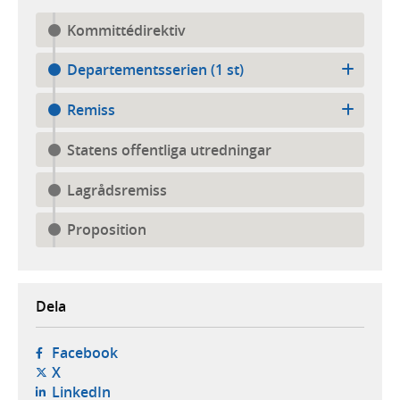
Kommittédirektiv
Departementsserien (1 st)
Remiss
Statens offentliga utredningar
Lagrådsremiss
Proposition
Dela
- öppnas i ny flik, extern webbplats,
Facebook
- öppnas i ny flik, extern webbplats,
X
- öppnas i ny flik, extern webbplats,
LinkedIn