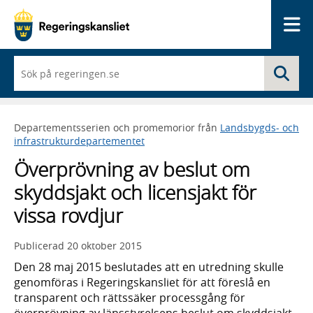
Me
När
Sö
du
börjar
skriva
så
Departementsserien och promemorior från
Landsbygds- och
framträder
infrastrukturdepartementet
en
lista
Överprövning av beslut om
med
sökförslag
skyddsjakt och licensjakt för
vissa rovdjur
Publicerad
20 oktober 2015
Den 28 maj 2015 beslutades att en utredning skulle
genomföras i Regeringskansliet för att föreslå en
transparent och rättssäker processgång för
överprövning av länsstyrelsens beslut om skyddsjakt