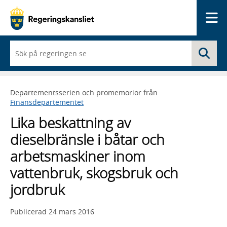
Me
När
Sö
du
börjar
skriva
så
Departementsserien och promemorior från
framträder
Finansdepartementet
en
lista
Lika beskattning av
med
sökförslag
dieselbränsle i båtar och
arbetsmaskiner inom
vattenbruk, skogsbruk och
jordbruk
Publicerad
24 mars 2016