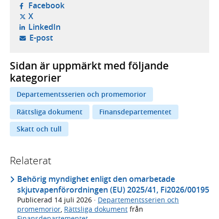
- öppnas i ny flik, extern webbplats,
Facebook
- öppnas i ny flik, extern webbplats,
X
- öppnas i ny flik, extern webbplats,
LinkedIn
- öppnar din e-postklient,
E-post
Sidan är uppmärkt med följande
kategorier
Departementsserien och promemorior
Rättsliga dokument
Finansdepartementet
Skatt och tull
Relaterat
Behörig myndighet enligt den omarbetade
skjutvapenförordningen (EU) 2025/41, Fi2026/00195
Publicerad
14 juli 2026
·
Departementsserien och
promemorior
,
Rättsliga dokument
från
Finansdepartementet