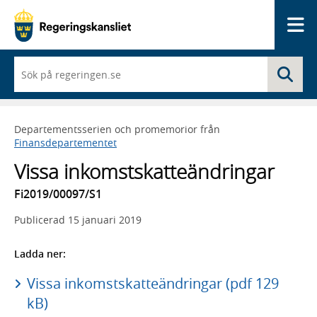
Me
När
Sö
du
börjar
skriva
så
Departementsserien och promemorior från
framträder
Finansdepartementet
en
lista
Vissa inkomstskatteändringar
med
sökförslag
Fi2019/00097/S1
Publicerad
15 januari 2019
Ladda ner:
Vissa inkomstskatteändringar (pdf 129
kB)