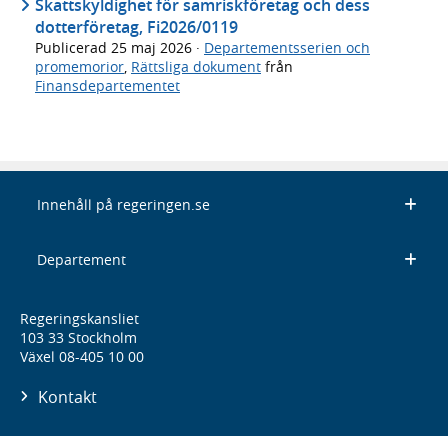
Skattskyldighet för samriskföretag och dess
dotterföretag, Fi2026/0119
Publicerad
25 maj 2026
·
Departementsserien och
promemorior
,
Rättsliga dokument
från
Finansdepartementet
Innehåll på regeringen.se
Departement
Regeringskansliet
103 33 Stockholm
Växel 08-405 10 00
Kontakt