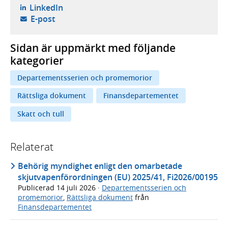
- öppnas i ny flik, extern webbplats,
LinkedIn
- öppnar din e-postklient,
E-post
Sidan är uppmärkt med följande
kategorier
Departementsserien och promemorior
Rättsliga dokument
Finansdepartementet
Skatt och tull
Relaterat
Behörig myndighet enligt den omarbetade
skjutvapenförordningen (EU) 2025/41, Fi2026/00195
Publicerad
14 juli 2026
·
Departementsserien och
promemorior
,
Rättsliga dokument
från
Finansdepartementet