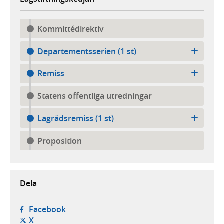
Kommittédirektiv
Departementsserien (1 st)
Remiss
Statens offentliga utredningar
Lagrådsremiss (1 st)
Proposition
Dela
- öppnas i ny flik, extern webbplats,
Facebook
- öppnas i ny flik, extern webbplats,
X