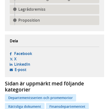
Lagrådsremiss
Proposition
Dela
- öppnas i ny flik, extern webbplats,
Facebook
- öppnas i ny flik, extern webbplats,
X
- öppnas i ny flik, extern webbplats,
LinkedIn
- öppnar din e-postklient,
E-post
Sidan är uppmärkt med följande
kategorier
Departementsserien och promemorior
Rättsliga dokument
Finansdepartementet