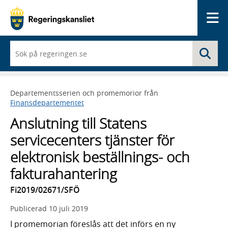
Me
När
Sö
du
börjar
skriva
så
Departementsserien och promemorior från
framträder
Finansdepartementet
en
lista
Anslutning till Statens
med
sökförslag
servicecenters tjänster för
elektronisk beställnings- och
fakturahantering
Fi2019/02671/SFÖ
Publicerad
10 juli 2019
I promemorian föreslås att det införs en ny