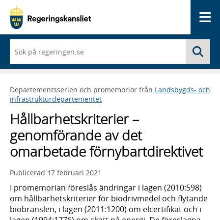
Me
När
Sö
du
börjar
skriva
så
Departementsserien och promemorior från
Landsbygds- och
framträder
infrastrukturdepartementet
en
lista
Hållbarhetskriterier –
med
sökförslag
genomförande av det
omarbetade förnybartdirektivet
Publicerad
17 februari 2021
I promemorian föreslås ändringar i lagen (2010:598)
om hållbarhetskriterier för biodrivmedel och flytande
biobränslen, i lagen (2011:1200) om elcertifikat och i
lagen (1994:1776) om skatt på energi. De föreslagna