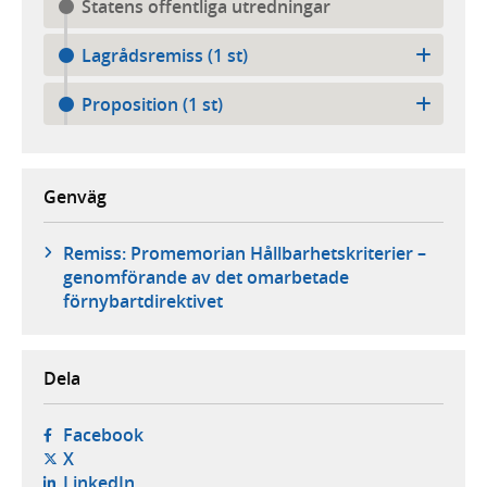
Statens offentliga utredningar
Lagrådsremiss (1 st)
Proposition (1 st)
Genväg
Remiss: Promemorian Hållbarhetskriterier –
genomförande av det omarbetade
förnybartdirektivet
Dela
- öppnas i ny flik, extern webbplats,
Facebook
- öppnas i ny flik, extern webbplats,
X
- öppnas i ny flik, extern webbplats,
LinkedIn