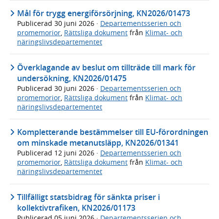
Mål för trygg energiförsörjning, KN2026/01473
Publicerad
30 juni 2026
·
Departementsserien och
promemorior
,
Rättsliga dokument
från
Klimat- och
näringslivsdepartementet
Överklagande av beslut om tillträde till mark för
undersökning, KN2026/01475
Publicerad
30 juni 2026
·
Departementsserien och
promemorior
,
Rättsliga dokument
från
Klimat- och
näringslivsdepartementet
Kompletterande bestämmelser till EU-förordningen
om minskade metanutsläpp, KN2026/01341
Publicerad
12 juni 2026
·
Departementsserien och
promemorior
,
Rättsliga dokument
från
Klimat- och
näringslivsdepartementet
Tillfälligt statsbidrag för sänkta priser i
kollektivtrafiken, KN2026/01173
Publicerad
05 juni 2026
·
Departementsserien och