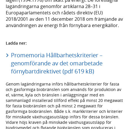
lagändringarna genomför artiklarna 28–31 i
Europaparlamentets och rådets direktiv (EU)
2018/2001 av den 11 december 2018 om främjande av
användningen av energi från förnybara energikällor.
Ladda ner:
Promemoria Hållbarhetskriterier –
genomförande av det omarbetade
förnybartdirektivet (pdf 619 kB)
Genom lagändringarna införs hållbarhetskriterier för fasta
och gasformiga biobränslen som används för produktion av
el, värme, kyla och bränslen i anläggningar med en
sammanlagd installerad tillförd effekt på minst 20 megawatt
för fasta biobränslen och på minst 2 megawatt för
gasformiga biobränslen. Både s.k. markkriterier och kriterier
för minskade växthusgasutsläpp införs för dessa bränslen.
Vidare höjs kraven på minskade växthusgasutsläpp för
biodrivmedel och flytande biobränslen som produceras i