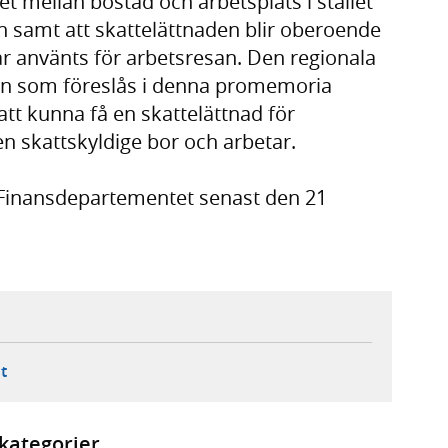
t mellan bostad och arbetsplats i stället
n samt att skattelättnaden blir oberoende
ar använts för arbetsresan. Den regionala
nen som föreslås i denna promemoria
 att kunna få en skattelättnad för
den skattskyldige bor och arbetar.
 Finansdepartementet senast den 21
ebbplats,
ern webbplats,
 ny flik, extern webbplats,
- öppnar din e-postklient,
t
kategorier