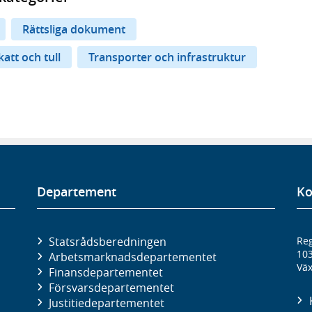
Rättsliga dokument
katt och tull
Transporter och infrastruktur
Departement
Ko
Statsrådsberedningen
Reg
10
Arbetsmarknads­departementet
Väx
Finans­departementet
Försvars­departementet
Justitie­departementet