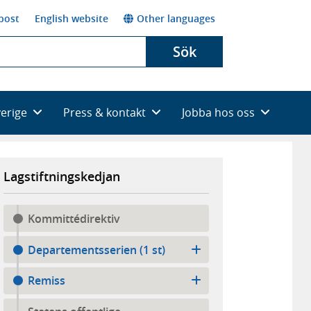
post
English website
Other languages
Sök
verige
Press & kontakt
Jobba hos oss
Lagstiftningskedjan
Kommittédirektiv
Departementsserien (1 st)
Remiss