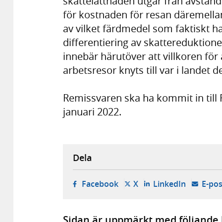
skattelättnaden utgår från avstånde
för kostnaden för resan däremella
av vilket färdmedel som faktiskt h
differentiering av skattereduktio
innebär härutöver att villkoren för
arbetsresor knyts till var i landet 
Remissvaren ska ha kommit in till
januari 2022.
Dela
- öppnas i ny flik, extern w
- öppnas i ny flik, ext
- öppnas i
Facebook
X
LinkedIn
E-pos
Sidan är uppmärkt med följande 