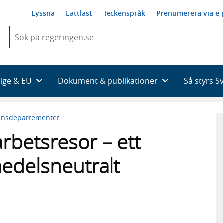
Lyssna
Lättläst
Teckenspråk
Prenumerera via e-
När
du
börjar
skriva
så
rige & EU
Dokument & publikationer
Så styrs S
framträder
en
lista
ansdepartementet
med
sökförslag
arbetsresor – ett
edelsneutralt