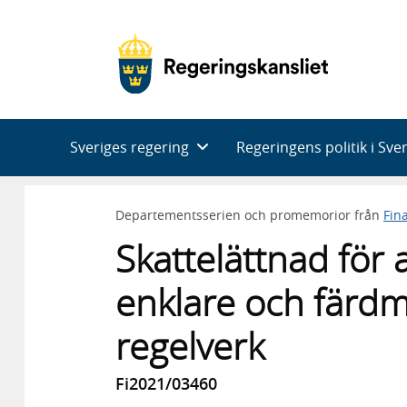
Huvudnavigering
Sveriges regering
Regeringens politik i Sve
Departementsserien och promemorior från
Fin
Skattelättnad för 
enklare och färdm
regelverk
Fi2021/03460