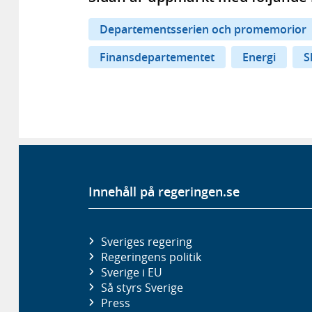
Departementsserien och promemorior
Finansdepartementet
Energi
S
Innehåll på regeringen.se
Sveriges regering
Regeringens politik
Sverige i EU
Så styrs Sverige
Press