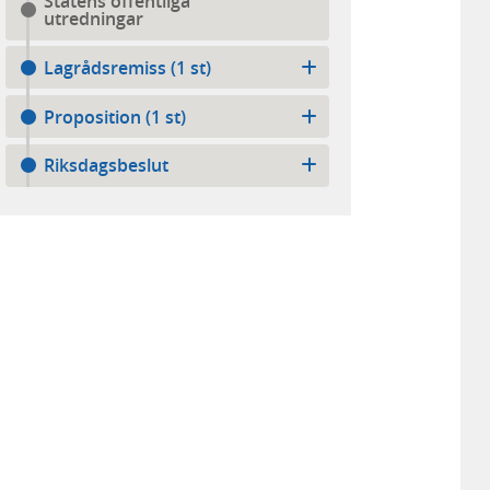
Statens offentliga
utredningar
Lagrådsremiss (1 st)
Proposition (1 st)
Riksdagsbeslut