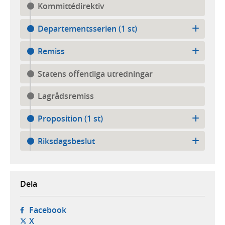
Kommittédirektiv
Departementsserien (1 st)
Remiss
Statens offentliga utredningar
Lagrådsremiss
Proposition (1 st)
Riksdagsbeslut
Dela
- öppnas i ny flik, extern webbplats,
Facebook
- öppnas i ny flik, extern webbplats,
X