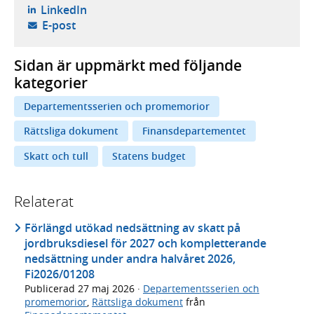
- öppnas i ny flik, extern webbplats,
LinkedIn
- öppnar din e-postklient,
E-post
Sidan är uppmärkt med följande
kategorier
Departementsserien och promemorior
Rättsliga dokument
Finansdepartementet
Skatt och tull
Statens budget
Relaterat
Förlängd utökad nedsättning av skatt på
jordbruksdiesel för 2027 och kompletterande
nedsättning under andra halvåret 2026,
Fi2026/01208
Publicerad
27 maj 2026
·
Departementsserien och
promemorior
,
Rättsliga dokument
från