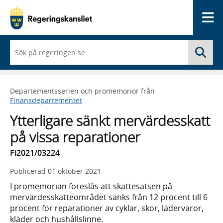
Me
När
Sö
du
börjar
skriva
så
Departementsserien och promemorior från
framträder
Finansdepartementet
en
lista
Ytterligare sänkt mervärdesskatt
med
sökförslag
på vissa reparationer
Fi2021/03224
Publicerad
01 oktober 2021
I promemorian föreslås att skattesatsen på
mervärdesskatteområdet sänks från 12 procent till 6
procent för reparationer av cyklar, skor, lädervaror,
kläder och hushållslinne.