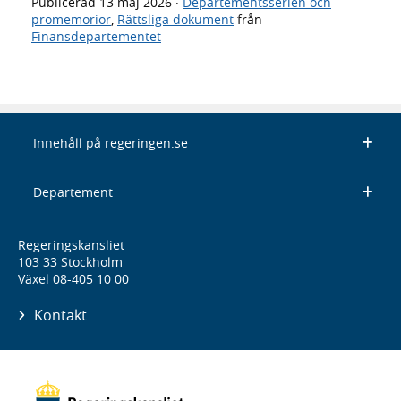
Publicerad
13 maj 2026
·
Departementsserien och
promemorior
,
Rättsliga dokument
från
Finansdepartementet
Innehåll på regeringen.se
Departement
Regeringskansliet
103 33 Stockholm
Växel 08-405 10 00
Kontakt