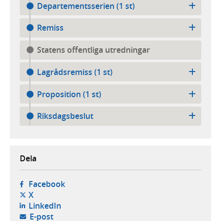
Departementsserien (1 st)
Remiss
Statens offentliga utredningar
Lagrådsremiss (1 st)
Proposition (1 st)
Riksdagsbeslut
Dela
- öppnas i ny flik, extern webbplats,
Facebook
- öppnas i ny flik, extern webbplats,
X
- öppnas i ny flik, extern webbplats,
LinkedIn
- öppnar din e-postklient,
E-post