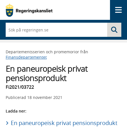
Me
När
Sö
du
börjar
skriva
så
Departementsserien och promemorior från
framträder
Finansdepartementet
en
lista
En paneuropeisk privat
med
sökförslag
pensionsprodukt
Fi2021/03722
Publicerad
18 november 2021
Ladda ner:
En paneuropeisk privat pensionsprodukt