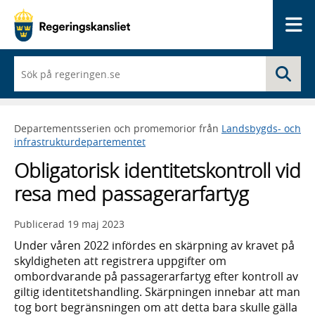
Me
När
Sö
du
börjar
skriva
så
Departementsserien och promemorior från
Landsbygds- och
framträder
infrastrukturdepartementet
en
lista
Obligatorisk identitetskontroll vid
med
sökförslag
resa med passagerarfartyg
Publicerad
19 maj 2023
Under våren 2022 infördes en skärpning av kravet på
skyldigheten att registrera uppgifter om
ombordvarande på passagerarfartyg efter kontroll av
giltig identitetshandling. Skärpningen innebar att man
tog bort begränsningen om att detta bara skulle gälla