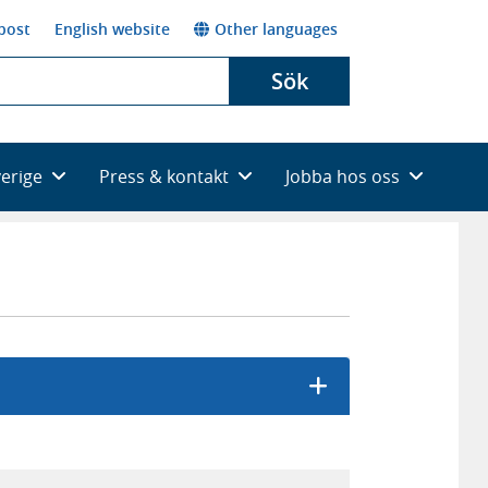
post
English website
Other languages
Sök
verige
Press & kontakt
Jobba hos oss