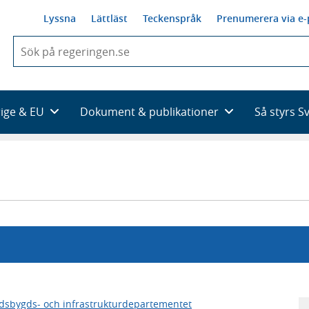
Lyssna
Lättläst
Teckenspråk
Prenumerera via e-
När
du
börjar
skriva
så
rige & EU
Dokument & publikationer
Så styrs S
framträder
en
lista
med
sökförslag
dsbygds- och infrastrukturdepartementet