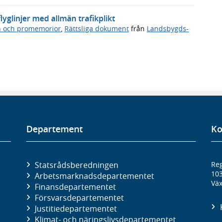
yglinjer med allmän trafikplikt
n och promemorior
,
Rättsliga dokument
från
Landsbygds-
Departement
Ko
Statsrådsberedningen
Reg
10
Arbetsmarknads­departementet
Väx
Finans­departementet
Försvars­departementet
Justitie­departementet
Klimat- och näringslivs­departementet