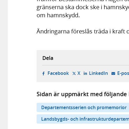
gränserna ska dock ske i hamnsk
om hamnskydd.
Ändringarna föreslås träda i kraft d
Dela
- öppnas i ny flik, extern w
- öppnas i ny flik, ext
- öppnas i
Facebook
X
LinkedIn
E-pos
Sidan är uppmärkt med följande 
Departementsserien och promemorior
Landsbygds- och infrastrukturdeparte