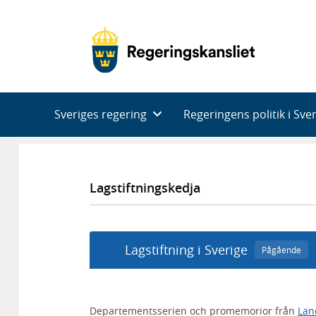
Huvudnavigering
Sveriges regering
Regeringens politik i Sve
Lagstiftningskedja
Lagstiftning i Sverige
Pågående
Departementsserien och promemorior från
Lan