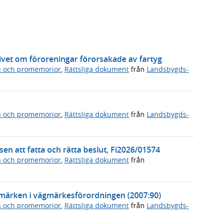
vet om föroreningar förorsakade av fartyg
n och promemorior
,
Rättsliga dokument
från
Landsbygds-
n och promemorior
,
Rättsliga dokument
från
Landsbygds-
en att fatta och rätta beslut, Fi2026/01574
n och promemorior
,
Rättsliga dokument
från
ägmärken i vägmärkesförordningen (2007:90)
n och promemorior
,
Rättsliga dokument
från
Landsbygds-