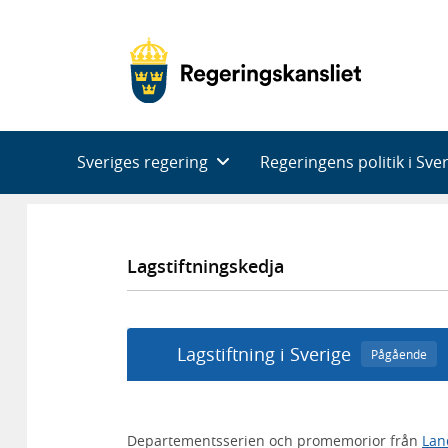
Huvudnavigering
Sveriges regering
Regeringens politik i Sve
Lagstiftningskedja
Lagstiftning i Sverige
Pågående
Departementsserien och promemorior från
Lan