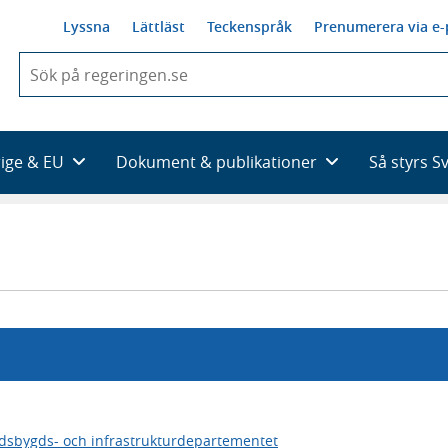
Lyssna
Lättläst
Teckenspråk
Prenumerera via e-
När
du
börjar
skriva
så
rige & EU
Dokument & publikationer
Så styrs S
framträder
en
lista
med
sökförslag
dsbygds- och infrastrukturdepartementet