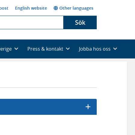
post
English website
Other languages
Sök
verige
Press & kontakt
Jobba hos oss