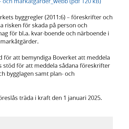
- och markåtgärder_webb (pdf 120 kB)
rkets byggregler (2011:6) – föreskrifter och
nsa risken för skada på person och
hag för bl.a. kvar-boende och närboende i
 markåtgärder.
öd för att bemyndiga Boverket att meddela
 stöd för att meddela sådana föreskrifter
 och bygglagen samt plan- och
eslås träda i kraft den 1 januari 2025.