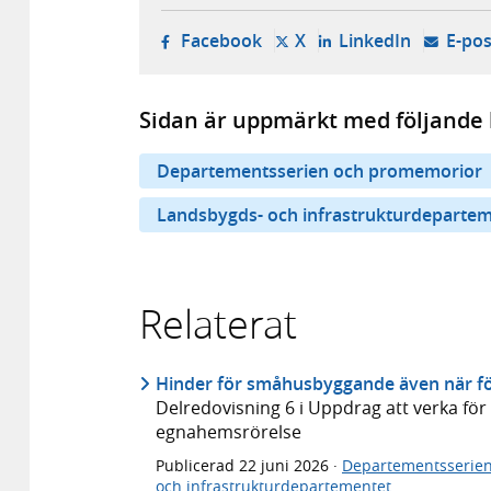
- öppnas i ny flik, extern w
- öppnas i ny flik, ext
- öppnas i
Facebook
X
LinkedIn
E-pos
Sidan är uppmärkt med följande 
Departementsserien och promemorior
Landsbygds- och infrastrukturdeparte
Relaterat
Hinder för småhusbyggande även när fö
Delredovisning 6 i Uppdrag att verka f
egnahemsrörelse
Publicerad
22 juni 2026
·
Departementsserie
och infrastrukturdepartementet