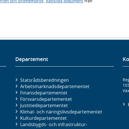
rien och promemorior
,
Rättsliga dokument
från
Departement
Ko
Statsrådsberedningen
Reg
10
Arbetsmarknads­departementet
Väx
Finans­departementet
Försvars­departementet
Justitie­departementet
Klimat- och näringslivs­departementet
Kultur­departementet
Landsbygds- och infrastruktur­