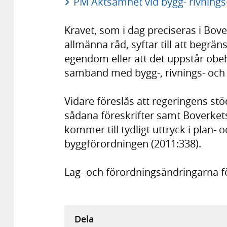
PM Aktsamhet vid bygg- rivnings
Kravet, som i dag preciseras i Bove
allmänna råd, syftar till att begrä
egendom eller att det uppstår obe
samband med bygg-, rivnings- och
Vidare föreslås att regeringens st
sådana föreskrifter samt Boverkets
kommer till tydligt uttryck i plan-
byggförordningen (2011:338).
Lag- och förordningsändringarna för
Dela