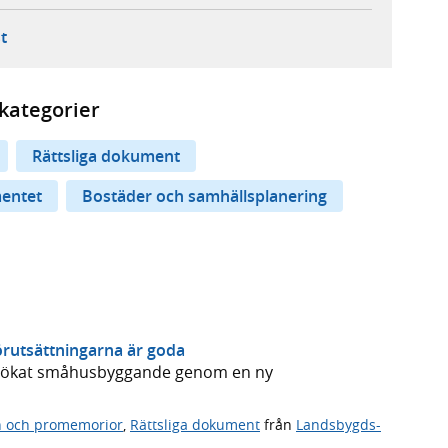
ebbplats,
ern webbplats,
 ny flik, extern webbplats,
- öppnar din e-postklient,
t
kategorier
Rättsliga dokument
mentet
Bostäder och samhällsplanering
rutsättningarna är goda
ör ökat småhusbyggande genom en ny
n och promemorior
,
Rättsliga dokument
från
Landsbygds-