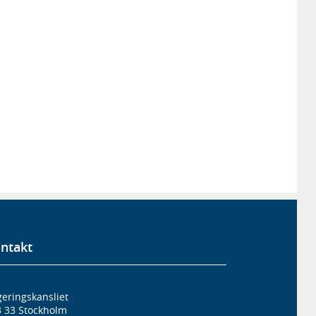
ntakt
eringskansliet
3 33 Stockholm