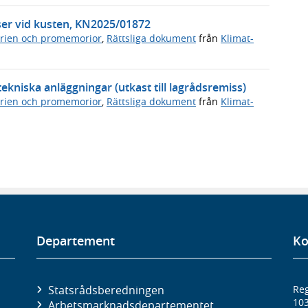
atser vid kusten, KN2025/01872
rien och promemorior
,
Rättsliga dokument
från
Klimat-
kniska anläggningar (utkast till lagrådsremiss)
rien och promemorior
,
Rättsliga dokument
från
Klimat-
Departement
Ko
Statsrådsberedningen
Reg
10
Arbetsmarknads­departementet