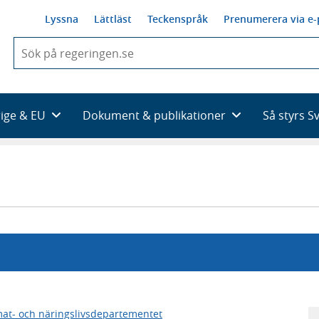
Lyssna
Lättläst
Teckenspråk
Prenumerera via e-
När
du
börjar
skriva
så
rige & EU
Dokument & publikationer
Så styrs S
framträder
en
lista
med
sökförslag
mat- och näringslivsdepartementet