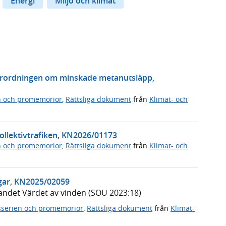
Energi
Miljö och klimat
örordningen om minskade metanutsläpp,
n och promemorior
,
Rättsliga dokument
från
Klimat- och
i kollektivtrafiken, KN2026/01173
n och promemorior
,
Rättsliga dokument
från
Klimat- och
ngar, KN2025/02059
ndet Värdet av vinden (SOU 2023:18)
serien och promemorior
,
Rättsliga dokument
från
Klimat-