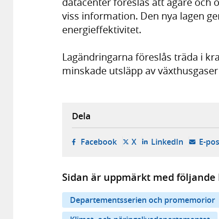
datacenter föreslås att ägare och 
viss information. Den nya lagen ge
energieffektivitet.
Lagändringarna föreslås träda i kra
minskade utsläpp av växthusgaser f
Dela
- öppnas i ny flik, extern w
- öppnas i ny flik, ext
- öppnas i
Facebook
X
LinkedIn
E-pos
Sidan är uppmärkt med följande 
Departementsserien och promemorior