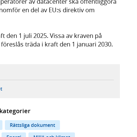
operatörer av datacenter ska offentliggöra
nomför en del av EU:s direktiv om
ft den 1 juli 2025. Vissa av kraven på
öreslås träda i kraft den 1 januari 2030.
ebbplats,
ern webbplats,
 ny flik, extern webbplats,
- öppnar din e-postklient,
t
kategorier
Rättsliga dokument