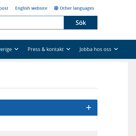
post
English website
Other languages
Sök
verige
Press & kontakt
Jobba hos oss