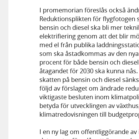
I promemorian föreslås också ändr
Reduktionsplikten för flygfotogen 
bensin och diesel ska bli mer teknik
elektrifiering genom att det blir mö
med el från publika laddningsstat
som ska åstadkommas av den nya re
procent för både bensin och diesel.
åtagandet för 2030 ska kunna nås. 
skatten på bensin och diesel sänks f
följd av förslaget om ändrade redu
viktigaste besluten inom klimatpol
betyda för utvecklingen av växthus
klimatredovisningen till budgetpro
I en ny lag om offentliggörande av