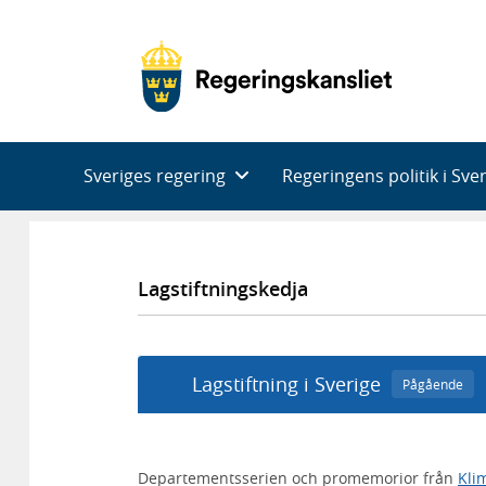
Huvudnavigering
Sveriges regering
Regeringens politik i Sve
Lagstiftningskedja
Lagstiftning i Sverige
Pågående
Departementsserien och promemorior från
Kli