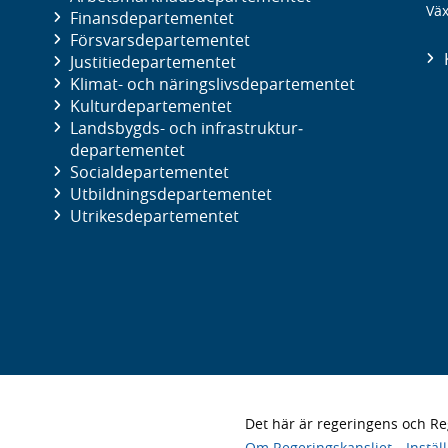
Väx
Finans­departementet
Försvars­departementet
Justitie­departementet
Klimat- och näringslivs­departementet
Kultur­departementet
Landsbygds- och infrastruktur­
departementet
Social­departementet
Utbildnings­departementet
Utrikes­departementet
Det här är regeringens och 
Om Regeringskansliet
Instäl