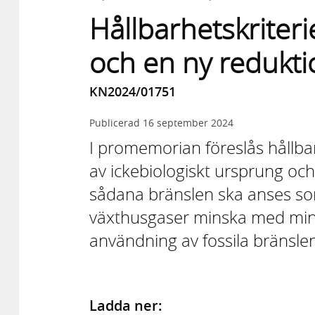
Hållbarhetskriteri
och en ny redukti
KN2024/01751
Publicerad
16 september 2024
I promemorian föreslås hållbar
av ickebiologiskt ursprung och
sådana bränslen ska anses so
växthusgaser minska med min
användning av fossila bränsle
Ladda ner: