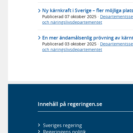
Ny kärnkraft i Sverige – fler möjliga pl
Publicerad
07 oktober 2025
·
Departementsse
och näringslivsdepartementet
En mer ändamålsenlig prövning av kärnte
Publicerad
03 oktober 2025
·
Departementsse
och näringslivsdepartementet
Innehåll på regeringen.se
Sveriges regering
Regeringens politik