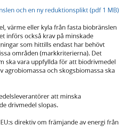
änslen och en ny reduktionsplikt (pdf 1 MB)
l, värme eller kyla från fasta biobränslen
 Det införs också krav på minskade
ningar som hittills endast har behövt
vissa områden (markkriterierna). Det
m ska vara uppfyllda för att biodrivmedel
av agrobiomassa och skogsbiomassa ska
medelsleverantörer att minska
de drivmedel slopas.
EU:s direktiv om främjande av energi från