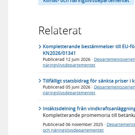
Klimat- och näringslivsdepartementet
Relaterat
Kompletterande bestämmelser till EU-f
KN2026/01341
Publicerad
12 juni 2026
·
Departementsserie
näringslivsdepartementet
Tillfälligt statsbidrag för sänkta priser 
Publicerad
05 juni 2026
·
Departementsserie
näringslivsdepartementet
Intäktsdelning från vindkraftsanläggni
Kompletterande promemoria till betänka
Publicerad
06 november 2025
·
Departements
och näringslivsdepartementet