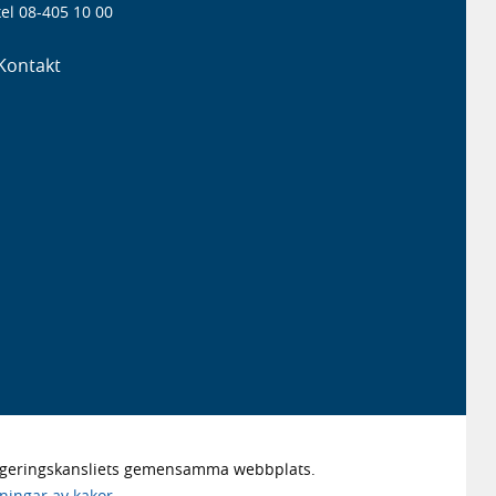
el 08-405 10 00
Kontakt
Regeringskansliets gemensamma webbplats.
lningar av kakor