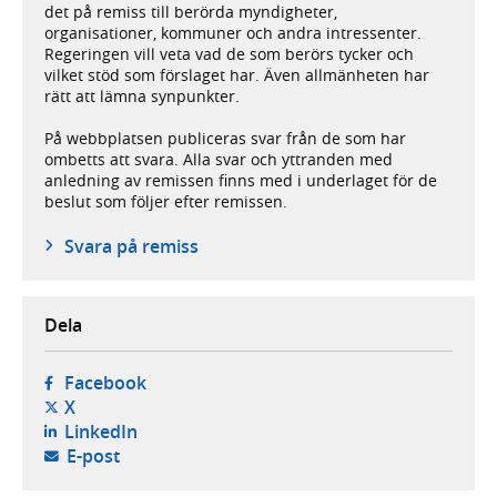
det på remiss till berörda myndigheter,
organisationer, kommuner och andra intressenter.
Regeringen vill veta vad de som berörs tycker och
vilket stöd som förslaget har. Även allmänheten har
rätt att lämna synpunkter.
På webbplatsen publiceras svar från de som har
ombetts att svara. Alla svar och yttranden med
anledning av remissen finns med i underlaget för de
beslut som följer efter remissen.
Svara på remiss
Dela
- öppnas i ny flik, extern webbplats,
Facebook
- öppnas i ny flik, extern webbplats,
X
- öppnas i ny flik, extern webbplats,
LinkedIn
- öppnar din e-postklient,
E-post