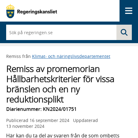
Me
När
Sö
du
börjar
skriva
så
Remiss från
Klimat- och näringslivsdepartementet
framträder
en
Remiss av promemorian
lista
med
Hållbarhetskriterier för vissa
sökförslag
bränslen och en ny
reduktionsplikt
Diarienummer: KN2024/01751
Publicerad
16 september 2024
Uppdaterad
13 november 2024
Här kan du ta del av svaren från de som ombetts