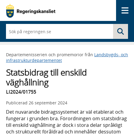
Me
När
Sö
du
börjar
skriva
så
Departementsserien och promemorior från
Landsbygds- och
framträder
infrastrukturdepartementet
en
lista
Statsbidrag till enskild
med
sökförslag
väghållning
LI2024/01755
Publicerad
26 september 2024
Det nuvarande bidragssystemet är väl etablerat och
fungerar i grunden bra. Förordningen om statsbidrag
till enskild väghållning är dock i stora delar språkligt
och strukturellt föråldrad och innehåller dessutom