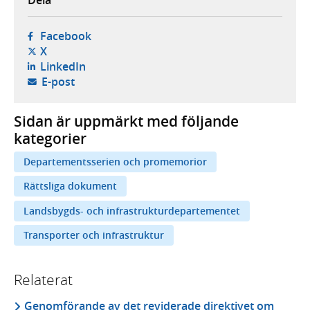
- öppnas i ny flik, extern webbplats,
Facebook
- öppnas i ny flik, extern webbplats,
X
- öppnas i ny flik, extern webbplats,
LinkedIn
- öppnar din e-postklient,
E-post
Sidan är uppmärkt med följande
kategorier
Departementsserien och promemorior
Rättsliga dokument
Landsbygds- och infrastrukturdepartementet
Transporter och infrastruktur
Relaterat
Genomförande av det reviderade direktivet om