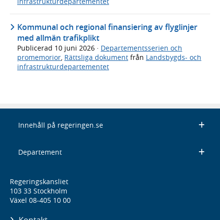
infrastrukturdepartementet
Kommunal och regional finansiering av flyglinjer
med allmän trafikplikt
Publicerad
10 juni 2026
·
Departementsserien och
promemorior
,
Rättsliga dokument
från
Landsbygds- och
infrastrukturdepartementet
Innehåll på regeringen.se
Departement
Regeringskansliet
103 33 Stockholm
Växel 08-405 10 00
Kontakt